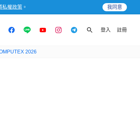
隱私權政策
。
我同意
登入
註冊
OMPUTEX 2026