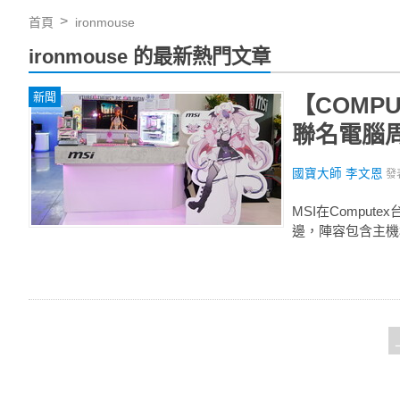
首頁
ironmouse
ironmouse 的最新熱門文章
新聞
【COMPU
聯名電腦周
國寶大師 李文恩
發
MSI在Comput
邊，陣容包含主機