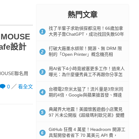
熱門文章
找了半輩子求助偵探都沒用！66歲加拿
1
大男子靠ChatGPT，成功找回失散50年
NMOUSE
家人
fe設計
打破大廠墨水綁架！開源、無 DRM 限
2
制的「Open Printer」概念機亮相
用AI省下4小時竟被塞更多工作！過來人
3
NMOUSE聯名周
曝光：為什麼優秀員工不再跟你分享怎
麼使用AI
0
看全文
台積電2奈米太猛了！流片量是3奈米同
4
期的4倍，Google與蘋果搶首發、輝達
與AMD排隊等產能
典藏界大地震！美國懷舊遊戲小店驚見
5
97 片未公開版《超級瑪利歐兄弟》變體
任天堂卡帶
GitHub 狂攬 4 萬星！Headroom 開源工
6
具幫開發者省下 70 萬美元 API 費，