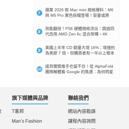
Token 消耗暴降 92%
蘋果 2026 款 Mac mini 規格爆料：M6
7
與 M5 Pro 異色搭檔登場！容量或將
512GB 起跳
效能翻倍！PS6 硬體規格流出：跳過四
8
代改用 AMD Zen 6c 混合架構，4K
120fps 與全光追時代來臨
美國上半年 CD 銷量大增 16%：增速約
9
為黑膠 7 倍，但購買者有一半以上根本
沒有播放器
諾貝爾獎推手也留不住！從 AlphaFold
10
團隊解體看 Google 的焦慮：為何明星
實驗室要為 Gemini 讓路？
旗下媒體與品牌
聯絡我們
款
T客邦
網站內容勘誤
Man’s Fashion
課程內容詢問