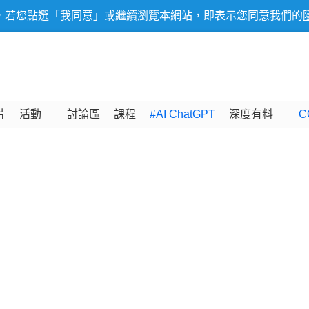
，若您點選「我同意」或繼續瀏覽本網站，即表示您同意我們的
片
活動
討論區
課程
#AI ChatGPT
深度有料
C