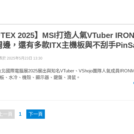
TEX 2025】MSI打造人氣VTuber IRO
邊，還有多款ITX主機板與不刮手PinSa
表於
2025年5月23日 13:30
ex台北國際電腦展2025展出與知名VTuber、VShojo團隊人氣成員IRO
板、水冷、機殼、顯示器、鍵盤、滑鼠。
上一頁
1
下一頁