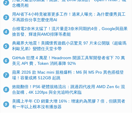
2
念機亮相
用AI省下4小時竟被塞更多工作！過來人曝光：為什麼優秀員工
3
不再跟你分享怎麼使用AI
台積電2奈米太猛了！流片量是3奈米同期的4倍，Google與蘋果
4
搶首發、輝達與AMD排隊等產能
典藏界大地震！美國懷舊遊戲小店驚見 97 片未公開版《超級瑪
5
利歐兄弟》變體任天堂卡帶
GitHub 狂攬 4 萬星！Headroom 開源工具幫開發者省下 70 萬
6
美元 API 費，Token 消耗暴降 92%
蘋果 2026 款 Mac mini 規格爆料：M6 與 M5 Pro 異色搭檔登
7
場！容量或將 512GB 起跳
效能翻倍！PS6 硬體規格流出：跳過四代改用 AMD Zen 6c 混
8
合架構，4K 120fps 與全光追時代來臨
美國上半年 CD 銷量大增 16%：增速約為黑膠 7 倍，但購買者
9
有一半以上根本沒有播放器
諾貝爾獎推手也留不住！從 AlphaFold 團隊解體看 Google 的焦
10
慮：為何明星實驗室要為 Gemini 讓路？