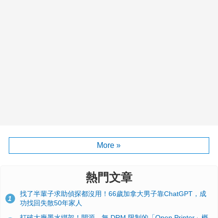
More »
熱門文章
找了半輩子求助偵探都沒用！66歲加拿大男子靠ChatGPT，成
1
功找回失散50年家人
打破大廠墨水綁架！開源、無 DRM 限制的「Open Printer」概