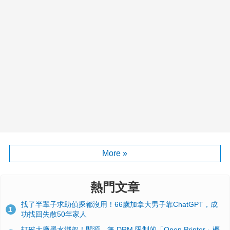
More »
熱門文章
找了半輩子求助偵探都沒用！66歲加拿大男子靠ChatGPT，成
1
功找回失散50年家人
打破大廠墨水綁架！開源、無 DRM 限制的「Open Printer」概