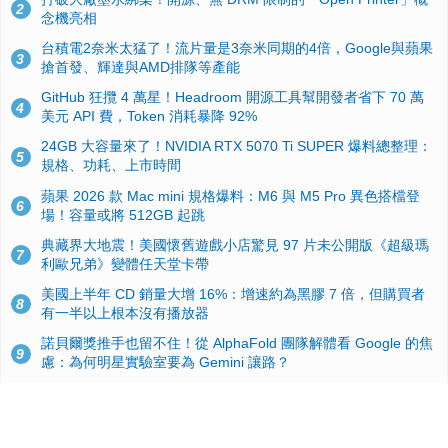
2
念機亮相
台積電2奈米太猛了！流片量是3奈米同期的4倍，Google與蘋果
3
搶首發、輝達與AMD排隊等產能
GitHub 狂攬 4 萬星！Headroom 開源工具幫開發者省下 70 萬
4
美元 API 費，Token 消耗暴降 92%
24GB 大容量來了！NVIDIA RTX 5070 Ti SUPER 爆料總整理：
5
規格、功耗、上市時間
蘋果 2026 款 Mac mini 規格爆料：M6 與 M5 Pro 異色搭檔登
6
場！容量或將 512GB 起跳
典藏界大地震！美國懷舊遊戲小店驚見 97 片未公開版《超級瑪
7
利歐兄弟》變體任天堂卡帶
美國上半年 CD 銷量大增 16%：增速約為黑膠 7 倍，但購買者
8
有一半以上根本沒有播放器
諾貝爾獎推手也留不住！從 AlphaFold 團隊解體看 Google 的焦
9
慮：為何明星實驗室要為 Gemini 讓路？
用AI省下4小時竟被塞更多工作！過來人曝光：為什麼優秀員工
10
不再跟你分享怎麼使用AI