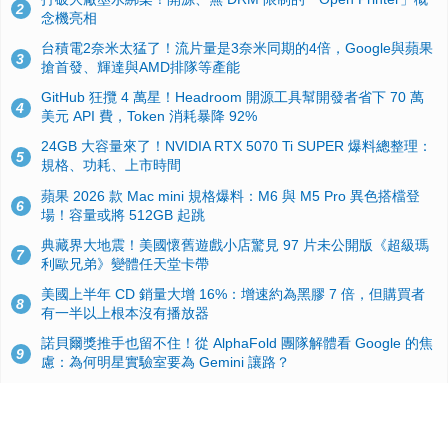
2
念機亮相
台積電2奈米太猛了！流片量是3奈米同期的4倍，Google與蘋果
3
搶首發、輝達與AMD排隊等產能
GitHub 狂攬 4 萬星！Headroom 開源工具幫開發者省下 70 萬
4
美元 API 費，Token 消耗暴降 92%
24GB 大容量來了！NVIDIA RTX 5070 Ti SUPER 爆料總整理：
5
規格、功耗、上市時間
蘋果 2026 款 Mac mini 規格爆料：M6 與 M5 Pro 異色搭檔登
6
場！容量或將 512GB 起跳
典藏界大地震！美國懷舊遊戲小店驚見 97 片未公開版《超級瑪
7
利歐兄弟》變體任天堂卡帶
美國上半年 CD 銷量大增 16%：增速約為黑膠 7 倍，但購買者
8
有一半以上根本沒有播放器
諾貝爾獎推手也留不住！從 AlphaFold 團隊解體看 Google 的焦
9
慮：為何明星實驗室要為 Gemini 讓路？
用AI省下4小時竟被塞更多工作！過來人曝光：為什麼優秀員工
10
不再跟你分享怎麼使用AI