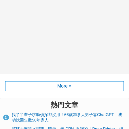
More »
熱門文章
找了半輩子求助偵探都沒用！66歲加拿大男子靠ChatGPT，成
1
功找回失散50年家人
打破大廠墨水綁架！開源、無 DRM 限制的「Open Printer」概