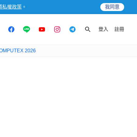
隱私權政策
。
我同意
登入
註冊
OMPUTEX 2026