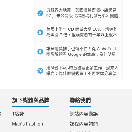
512GB 起跳
典藏界大地震！美國懷舊遊戲小店驚見
7
97 片未公開版《超級瑪利歐兄弟》變體
任天堂卡帶
美國上半年 CD 銷量大增 16%：增速約
8
為黑膠 7 倍，但購買者有一半以上根本
沒有播放器
諾貝爾獎推手也留不住！從 AlphaFold
9
團隊解體看 Google 的焦慮：為何明星
實驗室要為 Gemini 讓路？
用AI省下4小時竟被塞更多工作！過來人
10
曝光：為什麼優秀員工不再跟你分享怎
麼使用AI
旗下媒體與品牌
聯絡我們
款
T客邦
網站內容勘誤
Man’s Fashion
課程內容詢問