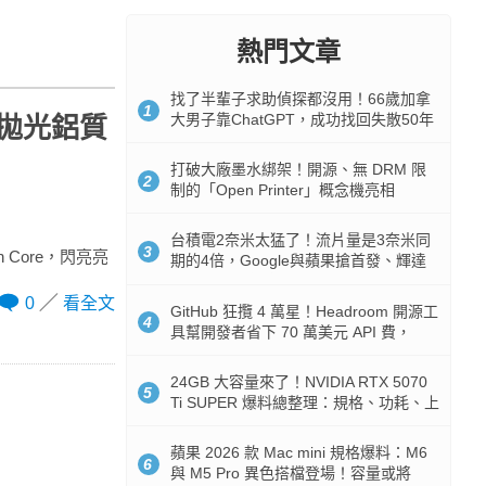
熱門文章
找了半輩子求助偵探都沒用！66歲加拿
1
大男子靠ChatGPT，成功找回失散50年
化：拋光鋁質
家人
打破大廠墨水綁架！開源、無 DRM 限
2
制的「Open Printer」概念機亮相
台積電2奈米太猛了！流片量是3奈米同
3
n Core，閃亮亮
期的4倍，Google與蘋果搶首發、輝達
與AMD排隊等產能
0
看全文
GitHub 狂攬 4 萬星！Headroom 開源工
4
具幫開發者省下 70 萬美元 API 費，
Token 消耗暴降 92%
24GB 大容量來了！NVIDIA RTX 5070
5
Ti SUPER 爆料總整理：規格、功耗、上
市時間
蘋果 2026 款 Mac mini 規格爆料：M6
6
與 M5 Pro 異色搭檔登場！容量或將