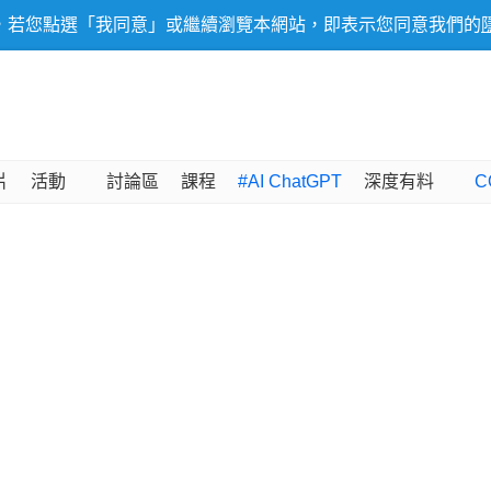
，若您點選「我同意」或繼續瀏覽本網站，即表示您同意我們的
片
活動
討論區
課程
#AI ChatGPT
深度有料
C