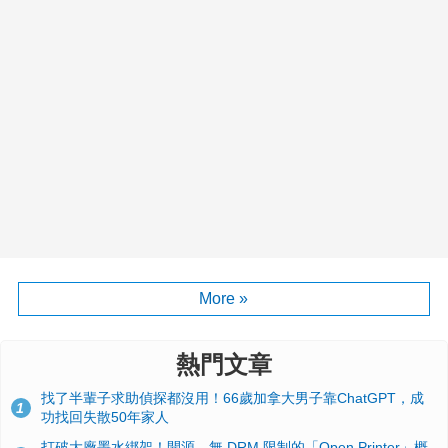
More »
熱門文章
找了半輩子求助偵探都沒用！66歲加拿大男子靠ChatGPT，成
1
功找回失散50年家人
打破大廠墨水綁架！開源、無 DRM 限制的「Open Printer」概