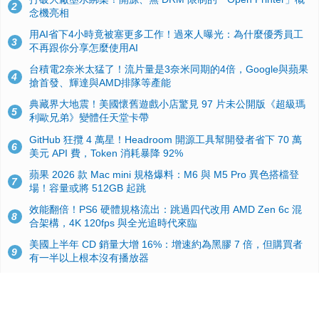
2
念機亮相
用AI省下4小時竟被塞更多工作！過來人曝光：為什麼優秀員工
3
不再跟你分享怎麼使用AI
台積電2奈米太猛了！流片量是3奈米同期的4倍，Google與蘋果
4
搶首發、輝達與AMD排隊等產能
典藏界大地震！美國懷舊遊戲小店驚見 97 片未公開版《超級瑪
5
利歐兄弟》變體任天堂卡帶
GitHub 狂攬 4 萬星！Headroom 開源工具幫開發者省下 70 萬
6
美元 API 費，Token 消耗暴降 92%
蘋果 2026 款 Mac mini 規格爆料：M6 與 M5 Pro 異色搭檔登
7
場！容量或將 512GB 起跳
效能翻倍！PS6 硬體規格流出：跳過四代改用 AMD Zen 6c 混
8
合架構，4K 120fps 與全光追時代來臨
美國上半年 CD 銷量大增 16%：增速約為黑膠 7 倍，但購買者
9
有一半以上根本沒有播放器
諾貝爾獎推手也留不住！從 AlphaFold 團隊解體看 Google 的焦
10
慮：為何明星實驗室要為 Gemini 讓路？