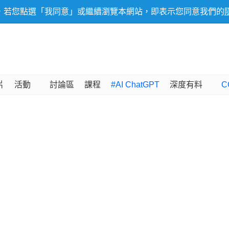
，若您點選「我同意」或繼續瀏覽本網站，即表示您同意我們的
片
活動
討論區
課程
#AI ChatGPT
深度有料
C