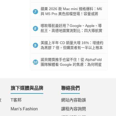
市時間
蘋果 2026 款 Mac mini 規格爆料：M6
7
與 M5 Pro 異色搭檔登場！容量或將
512GB 起跳
哪款導航最好用？Google、Apple、導
8
航王、高德地圖實測對比：四大導航實
測懶人包
美國上半年 CD 銷量大增 16%：增速約
9
為黑膠 7 倍，但購買者有一半以上根本
沒有播放器
諾貝爾獎推手也留不住！從 AlphaFold
10
團隊解體看 Google 的焦慮：為何明星
實驗室要為 Gemini 讓路？
旗下媒體與品牌
聯絡我們
款
T客邦
網站內容勘誤
Man’s Fashion
課程內容詢問