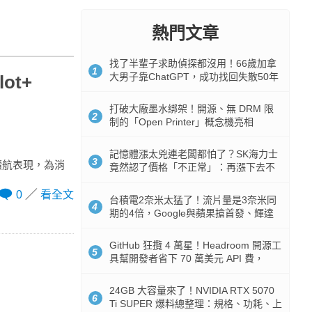
熱門文章
找了半輩子求助偵探都沒用！66歲加拿
1
大男子靠ChatGPT，成功找回失散50年
ot+
家人
打破大廠墨水綁架！開源、無 DRM 限
2
制的「Open Printer」概念機亮相
記憶體漲太兇連老闆都怕了？SK海力士
3
的電力續航表現，為消
竟然認了價格「不正常」：再漲下去不
是好事
0
看全文
台積電2奈米太猛了！流片量是3奈米同
4
期的4倍，Google與蘋果搶首發、輝達
與AMD排隊等產能
GitHub 狂攬 4 萬星！Headroom 開源工
5
具幫開發者省下 70 萬美元 API 費，
Token 消耗暴降 92%
24GB 大容量來了！NVIDIA RTX 5070
6
Ti SUPER 爆料總整理：規格、功耗、上