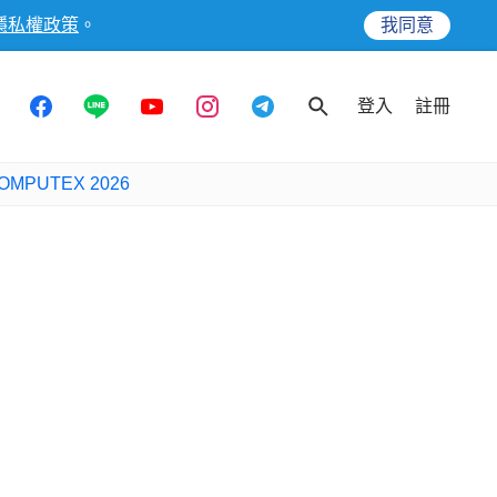
隱私權政策
。
我同意
登入
註冊
OMPUTEX 2026