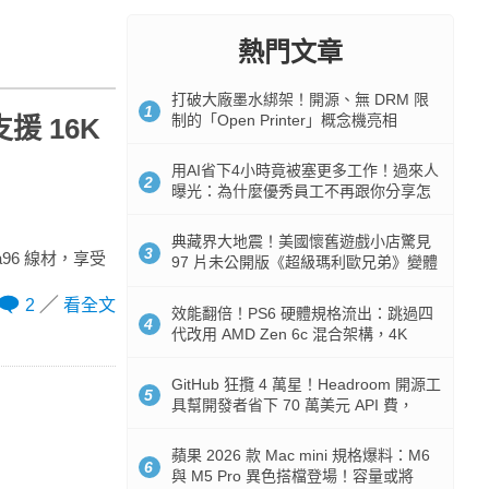
熱門文章
打破大廠墨水綁架！開源、無 DRM 限
1
制的「Open Printer」概念機亮相
援 16K
用AI省下4小時竟被塞更多工作！過來人
2
曝光：為什麼優秀員工不再跟你分享怎
麼使用AI
典藏界大地震！美國懷舊遊戲小店驚見
3
a96 線材，享受
97 片未公開版《超級瑪利歐兄弟》變體
任天堂卡帶
2
看全文
效能翻倍！PS6 硬體規格流出：跳過四
4
代改用 AMD Zen 6c 混合架構，4K
120fps 與全光追時代來臨
GitHub 狂攬 4 萬星！Headroom 開源工
5
具幫開發者省下 70 萬美元 API 費，
Token 消耗暴降 92%
蘋果 2026 款 Mac mini 規格爆料：M6
6
與 M5 Pro 異色搭檔登場！容量或將