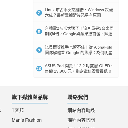
512GB 起跳
Linux 市占率突然翻倍、Windows 跌破
7
六成？最新數據背後恐另有原因
台積電2奈米太猛了！流片量是3奈米同
8
期的4倍，Google與蘋果搶首發、輝達
與AMD排隊等產能
諾貝爾獎推手也留不住！從 AlphaFold
9
團隊解體看 Google 的焦慮：為何明星
實驗室要為 Gemini 讓路？
ASUS Pad 開賣！12.2 吋雙層 OLED、
10
售價 19,900 元，指定電信資費最低 0
元入手
旗下媒體與品牌
聯絡我們
款
T客邦
網站內容勘誤
Man’s Fashion
課程內容詢問