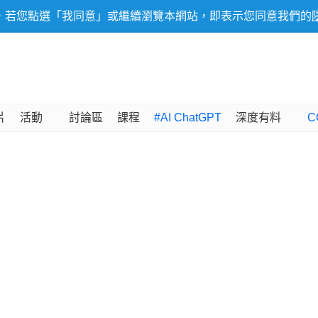
，若您點選「我同意」或繼續瀏覽本網站，即表示您同意我們的
片
活動
討論區
課程
#AI ChatGPT
深度有料
C