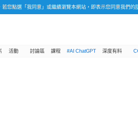
，若您點選「我同意」或繼續瀏覽本網站，即表示您同意我們的
片
活動
討論區
課程
#AI ChatGPT
深度有料
C