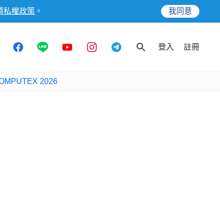
隱私權政策
。
我同意
登入
註冊
OMPUTEX 2026