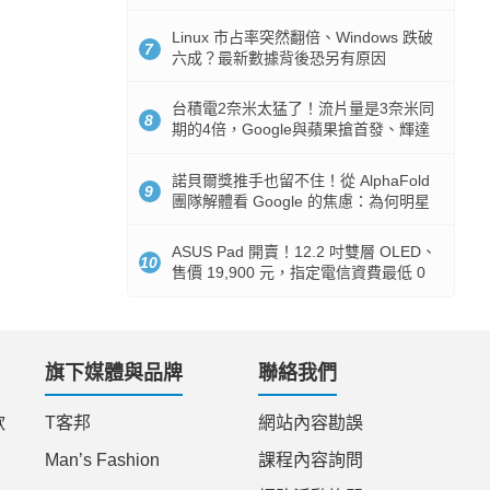
512GB 起跳
Linux 市占率突然翻倍、Windows 跌破
7
六成？最新數據背後恐另有原因
台積電2奈米太猛了！流片量是3奈米同
8
期的4倍，Google與蘋果搶首發、輝達
與AMD排隊等產能
諾貝爾獎推手也留不住！從 AlphaFold
9
團隊解體看 Google 的焦慮：為何明星
實驗室要為 Gemini 讓路？
ASUS Pad 開賣！12.2 吋雙層 OLED、
10
售價 19,900 元，指定電信資費最低 0
元入手
旗下媒體與品牌
聯絡我們
款
T客邦
網站內容勘誤
Man’s Fashion
課程內容詢問