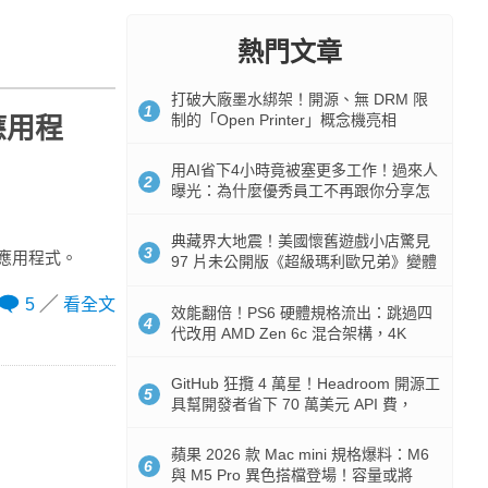
熱門文章
打破大廠墨水綁架！開源、無 DRM 限
1
制的「Open Printer」概念機亮相
動應用程
用AI省下4小時竟被塞更多工作！過來人
2
曝光：為什麼優秀員工不再跟你分享怎
麼使用AI
典藏界大地震！美國懷舊遊戲小店驚見
3
式應用程式。
97 片未公開版《超級瑪利歐兄弟》變體
任天堂卡帶
5
看全文
效能翻倍！PS6 硬體規格流出：跳過四
4
代改用 AMD Zen 6c 混合架構，4K
120fps 與全光追時代來臨
GitHub 狂攬 4 萬星！Headroom 開源工
5
具幫開發者省下 70 萬美元 API 費，
Token 消耗暴降 92%
蘋果 2026 款 Mac mini 規格爆料：M6
6
與 M5 Pro 異色搭檔登場！容量或將