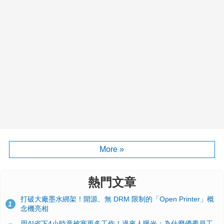
More »
熱門文章
打破大廠墨水綁架！開源、無 DRM 限制的「Open Printer」概
1
念機亮相
用AI省下4小時竟被塞更多工作！過來人曝光：為什麼優秀員工