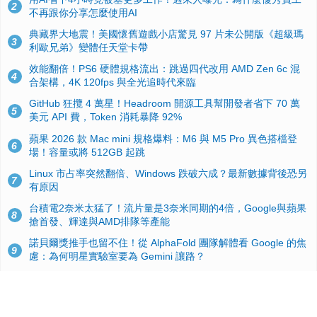
2
不再跟你分享怎麼使用AI
典藏界大地震！美國懷舊遊戲小店驚見 97 片未公開版《超級瑪
3
利歐兄弟》變體任天堂卡帶
效能翻倍！PS6 硬體規格流出：跳過四代改用 AMD Zen 6c 混
4
合架構，4K 120fps 與全光追時代來臨
GitHub 狂攬 4 萬星！Headroom 開源工具幫開發者省下 70 萬
5
美元 API 費，Token 消耗暴降 92%
蘋果 2026 款 Mac mini 規格爆料：M6 與 M5 Pro 異色搭檔登
6
場！容量或將 512GB 起跳
Linux 市占率突然翻倍、Windows 跌破六成？最新數據背後恐另
7
有原因
台積電2奈米太猛了！流片量是3奈米同期的4倍，Google與蘋果
8
搶首發、輝達與AMD排隊等產能
諾貝爾獎推手也留不住！從 AlphaFold 團隊解體看 Google 的焦
9
慮：為何明星實驗室要為 Gemini 讓路？
ASUS Pad 開賣！12.2 吋雙層 OLED、售價 19,900 元，指定電
10
信資費最低 0 元入手