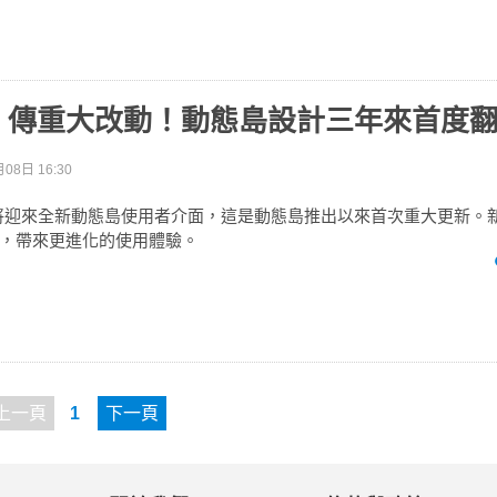
e 17 傳重大改動！動態島設計三年來首度
08日 16:30
7系列傳將迎來全新動態島使用者介面，這是動態島推出以來首次重大更新
綁定，帶來更進化的使用體驗。
上一頁
1
下一頁