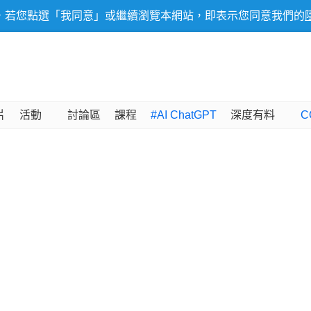
，若您點選「我同意」或繼續瀏覽本網站，即表示您同意我們的
片
活動
討論區
課程
#AI ChatGPT
深度有料
C