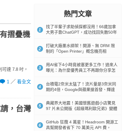
熱門文章
找了半輩子求助偵探都沒用！66歲加拿
1
大男子靠ChatGPT，成功找回失散50年
，還有摺疊機
家人
打破大廠墨水綁架！開源、無 DRM 限
2
制的「Open Printer」概念機亮相
用AI省下4小時竟被塞更多工作！過來人
3
可達 7.8 吋，
曝光：為什麼優秀員工不再跟你分享怎
麼使用AI
1
看全文
台積電2奈米太猛了！流片量是3奈米同
4
期的4倍，Google與蘋果搶首發、輝達
與AMD排隊等產能
典藏界大地震！美國懷舊遊戲小店驚見
5
會邀請，台灣
97 片未公開版《超級瑪利歐兄弟》變體
任天堂卡帶
GitHub 狂攬 4 萬星！Headroom 開源工
6
具幫開發者省下 70 萬美元 API 費，