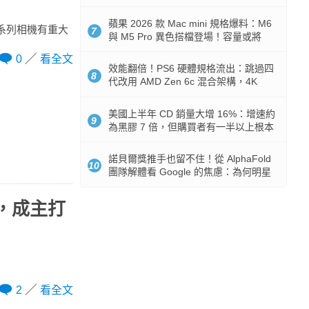
Token 消耗暴降 92%
蘋果 2026 款 Mac mini 規格爆料：M6
o 系列相機有重大
7
與 M5 Pro 異色搭檔登場！容量或將
512GB 起跳
0
看全文
效能翻倍！PS6 硬體規格流出：跳過四
8
代改用 AMD Zen 6c 混合架構，4K
120fps 與全光追時代來臨
美國上半年 CD 銷量大增 16%：增速約
9
為黑膠 7 倍，但購買者有一半以上根本
沒有播放器
諾貝爾獎推手也留不住！從 AlphaFold
10
團隊解體看 Google 的焦慮：為何明星
實驗室要為 Gemini 讓路？
藍，成主打
2
看全文