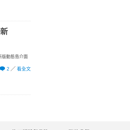
翻新
。新版動態島介面
2
看全文