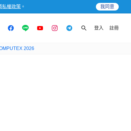
隱私權政策
。
我同意
登入
註冊
OMPUTEX 2026