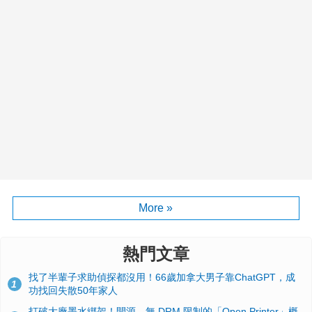
More »
熱門文章
找了半輩子求助偵探都沒用！66歲加拿大男子靠ChatGPT，成
1
功找回失散50年家人
打破大廠墨水綁架！開源、無 DRM 限制的「Open Printer」概