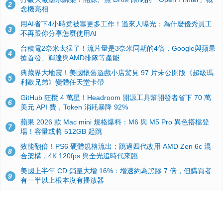
2
念機亮相
用AI省下4小時竟被塞更多工作！過來人曝光：為什麼優秀員工
3
不再跟你分享怎麼使用AI
台積電2奈米太猛了！流片量是3奈米同期的4倍，Google與蘋果
4
搶首發、輝達與AMD排隊等產能
典藏界大地震！美國懷舊遊戲小店驚見 97 片未公開版《超級瑪
5
利歐兄弟》變體任天堂卡帶
GitHub 狂攬 4 萬星！Headroom 開源工具幫開發者省下 70 萬
6
美元 API 費，Token 消耗暴降 92%
蘋果 2026 款 Mac mini 規格爆料：M6 與 M5 Pro 異色搭檔登
7
場！容量或將 512GB 起跳
效能翻倍！PS6 硬體規格流出：跳過四代改用 AMD Zen 6c 混
8
合架構，4K 120fps 與全光追時代來臨
美國上半年 CD 銷量大增 16%：增速約為黑膠 7 倍，但購買者
9
有一半以上根本沒有播放器
諾貝爾獎推手也留不住！從 AlphaFold 團隊解體看 Google 的焦
10
慮：為何明星實驗室要為 Gemini 讓路？