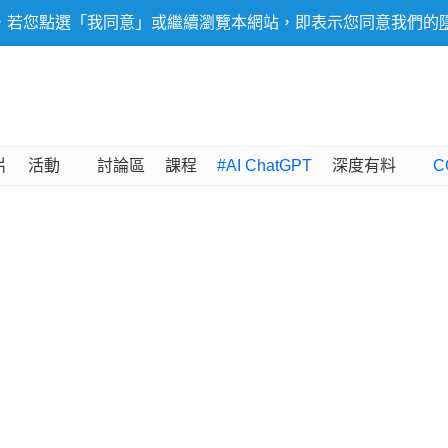
，若您點選「我同意」或繼續瀏覽本網站，即表示您同意我們的
片
活動
討論區
課程
#AI ChatGPT
深度有料
C