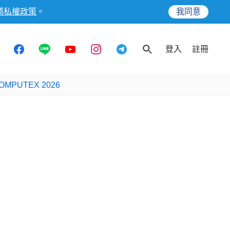
隱私權政策
。
我同意
登入
註冊
OMPUTEX 2026