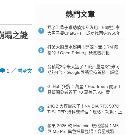
熱門文章
找了半輩子求助偵探都沒用！66歲加拿
1
大男子靠ChatGPT，成功找回失散50年
崩塌之謎
家人
打破大廠墨水綁架！開源、無 DRM 限
2
制的「Open Printer」概念機亮相
台積電2奈米太猛了！流片量是3奈米同
3
2
看全文
期的4倍，Google與蘋果搶首發、輝達
與AMD排隊等產能
GitHub 狂攬 4 萬星！Headroom 開源工
4
具幫開發者省下 70 萬美元 API 費，
Token 消耗暴降 92%
24GB 大容量來了！NVIDIA RTX 5070
5
Ti SUPER 爆料總整理：規格、功耗、上
市時間
蘋果 2026 款 Mac mini 規格爆料：M6
6
與 M5 Pro 異色搭檔登場！容量或將