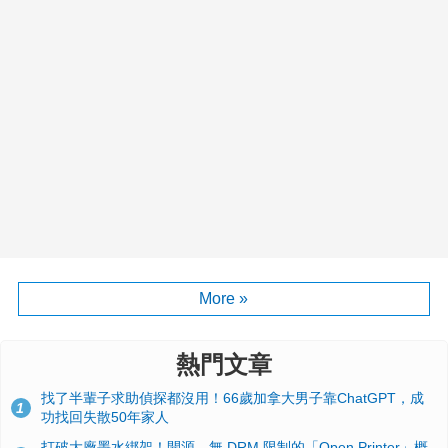
More »
熱門文章
找了半輩子求助偵探都沒用！66歲加拿大男子靠ChatGPT，成
1
功找回失散50年家人
打破大廠墨水綁架！開源、無 DRM 限制的「Open Printer」概