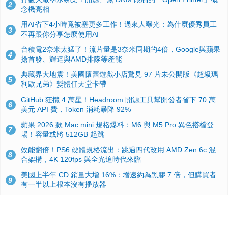
2
念機亮相
用AI省下4小時竟被塞更多工作！過來人曝光：為什麼優秀員工
3
不再跟你分享怎麼使用AI
台積電2奈米太猛了！流片量是3奈米同期的4倍，Google與蘋果
4
搶首發、輝達與AMD排隊等產能
典藏界大地震！美國懷舊遊戲小店驚見 97 片未公開版《超級瑪
5
利歐兄弟》變體任天堂卡帶
GitHub 狂攬 4 萬星！Headroom 開源工具幫開發者省下 70 萬
6
美元 API 費，Token 消耗暴降 92%
蘋果 2026 款 Mac mini 規格爆料：M6 與 M5 Pro 異色搭檔登
7
場！容量或將 512GB 起跳
效能翻倍！PS6 硬體規格流出：跳過四代改用 AMD Zen 6c 混
8
合架構，4K 120fps 與全光追時代來臨
美國上半年 CD 銷量大增 16%：增速約為黑膠 7 倍，但購買者
9
有一半以上根本沒有播放器
諾貝爾獎推手也留不住！從 AlphaFold 團隊解體看 Google 的焦
10
慮：為何明星實驗室要為 Gemini 讓路？