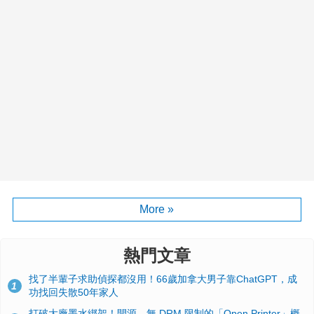
More »
熱門文章
找了半輩子求助偵探都沒用！66歲加拿大男子靠ChatGPT，成
1
功找回失散50年家人
打破大廠墨水綁架！開源、無 DRM 限制的「Open Printer」概