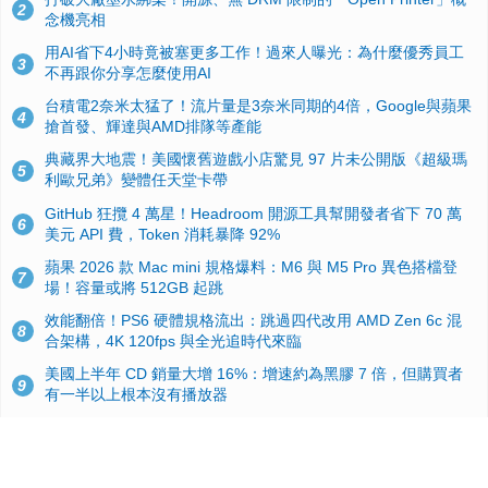
2
念機亮相
用AI省下4小時竟被塞更多工作！過來人曝光：為什麼優秀員工
3
不再跟你分享怎麼使用AI
台積電2奈米太猛了！流片量是3奈米同期的4倍，Google與蘋果
4
搶首發、輝達與AMD排隊等產能
典藏界大地震！美國懷舊遊戲小店驚見 97 片未公開版《超級瑪
5
利歐兄弟》變體任天堂卡帶
GitHub 狂攬 4 萬星！Headroom 開源工具幫開發者省下 70 萬
6
美元 API 費，Token 消耗暴降 92%
蘋果 2026 款 Mac mini 規格爆料：M6 與 M5 Pro 異色搭檔登
7
場！容量或將 512GB 起跳
效能翻倍！PS6 硬體規格流出：跳過四代改用 AMD Zen 6c 混
8
合架構，4K 120fps 與全光追時代來臨
美國上半年 CD 銷量大增 16%：增速約為黑膠 7 倍，但購買者
9
有一半以上根本沒有播放器
諾貝爾獎推手也留不住！從 AlphaFold 團隊解體看 Google 的焦
10
慮：為何明星實驗室要為 Gemini 讓路？