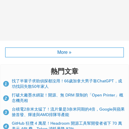
More »
熱門文章
找了半輩子求助偵探都沒用！66歲加拿大男子靠ChatGPT，成
1
功找回失散50年家人
打破大廠墨水綁架！開源、無 DRM 限制的「Open Printer」概
2
念機亮相
台積電2奈米太猛了！流片量是3奈米同期的4倍，Google與蘋果
3
搶首發、輝達與AMD排隊等產能
GitHub 狂攬 4 萬星！Headroom 開源工具幫開發者省下 70 萬
4
美元 API 費，Token 消耗暴降 92%