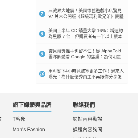
512GB 起跳
典藏界大地震！美國懷舊遊戲小店驚見
7
97 片未公開版《超級瑪利歐兄弟》變體
任天堂卡帶
美國上半年 CD 銷量大增 16%：增速約
8
為黑膠 7 倍，但購買者有一半以上根本
沒有播放器
諾貝爾獎推手也留不住！從 AlphaFold
9
團隊解體看 Google 的焦慮：為何明星
實驗室要為 Gemini 讓路？
用AI省下4小時竟被塞更多工作！過來人
10
曝光：為什麼優秀員工不再跟你分享怎
麼使用AI
旗下媒體與品牌
聯絡我們
款
T客邦
網站內容勘誤
Man’s Fashion
課程內容詢問