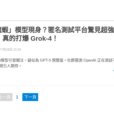
「龍蝦」模型現身？匿名測試平台驚見超
真的打爆 Grok-4！
年7月29日 15:30
」的模型引發關注，疑似為 GPT-5 預覽版。社群猜測 OpenAI 正在測
表現引人期待。
上一頁
1
下一頁