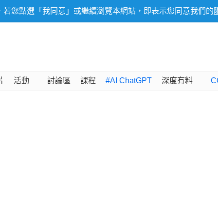
，若您點選「我同意」或繼續瀏覽本網站，即表示您同意我們的
片
活動
討論區
課程
#AI ChatGPT
深度有料
C