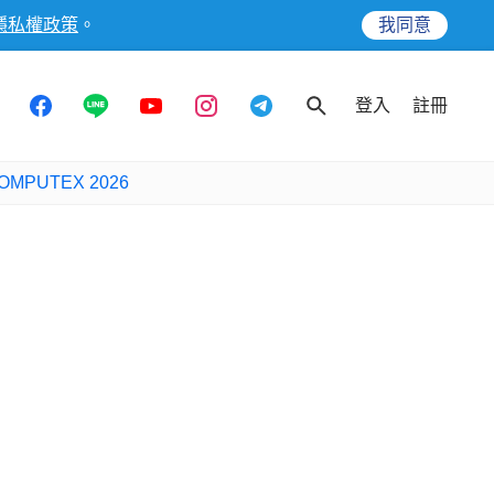
隱私權政策
。
我同意
登入
註冊
OMPUTEX 2026