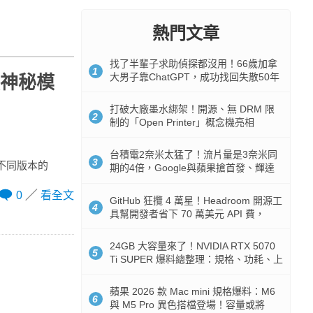
熱門文章
找了半輩子求助偵探都沒用！66歲加拿
1
大男子靠ChatGPT，成功找回失散50年
強神秘模
家人
打破大廠墨水綁架！開源、無 DRM 限
2
制的「Open Printer」概念機亮相
台積電2奈米太猛了！流片量是3奈米同
3
試不同版本的
期的4倍，Google與蘋果搶首發、輝達
與AMD排隊等產能
0
看全文
GitHub 狂攬 4 萬星！Headroom 開源工
4
具幫開發者省下 70 萬美元 API 費，
Token 消耗暴降 92%
24GB 大容量來了！NVIDIA RTX 5070
5
Ti SUPER 爆料總整理：規格、功耗、上
市時間
蘋果 2026 款 Mac mini 規格爆料：M6
6
與 M5 Pro 異色搭檔登場！容量或將