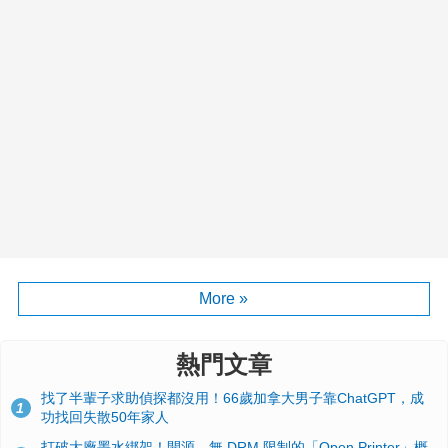
More »
熱門文章
找了半輩子求助偵探都沒用！66歲加拿大男子靠ChatGPT，成
1
功找回失散50年家人
打破大廠墨水綁架！開源、無 DRM 限制的「Open Printer」概