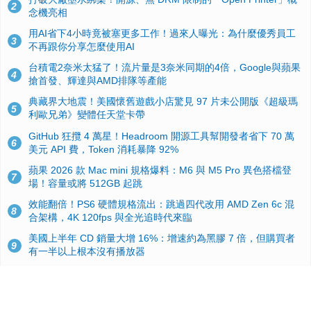
2
念機亮相
用AI省下4小時竟被塞更多工作！過來人曝光：為什麼優秀員工
3
不再跟你分享怎麼使用AI
台積電2奈米太猛了！流片量是3奈米同期的4倍，Google與蘋果
4
搶首發、輝達與AMD排隊等產能
典藏界大地震！美國懷舊遊戲小店驚見 97 片未公開版《超級瑪
5
利歐兄弟》變體任天堂卡帶
GitHub 狂攬 4 萬星！Headroom 開源工具幫開發者省下 70 萬
6
美元 API 費，Token 消耗暴降 92%
蘋果 2026 款 Mac mini 規格爆料：M6 與 M5 Pro 異色搭檔登
7
場！容量或將 512GB 起跳
效能翻倍！PS6 硬體規格流出：跳過四代改用 AMD Zen 6c 混
8
合架構，4K 120fps 與全光追時代來臨
美國上半年 CD 銷量大增 16%：增速約為黑膠 7 倍，但購買者
9
有一半以上根本沒有播放器
諾貝爾獎推手也留不住！從 AlphaFold 團隊解體看 Google 的焦
10
慮：為何明星實驗室要為 Gemini 讓路？