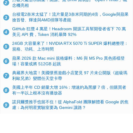
2
念機亮相
台積電2奈米太猛了！流片量是3奈米同期的4倍，Google與蘋果
3
搶首發、輝達與AMD排隊等產能
GitHub 狂攬 4 萬星！Headroom 開源工具幫開發者省下 70 萬
4
美元 API 費，Token 消耗暴降 92%
24GB 大容量來了！NVIDIA RTX 5070 Ti SUPER 爆料總整理：
5
規格、功耗、上市時間
蘋果 2026 款 Mac mini 規格爆料：M6 與 M5 Pro 異色搭檔登
6
場！容量或將 512GB 起跳
典藏界大地震！美國懷舊遊戲小店驚見 97 片未公開版《超級瑪
7
利歐兄弟》變體任天堂卡帶
美國上半年 CD 銷量大增 16%：增速約為黑膠 7 倍，但購買者
8
有一半以上根本沒有播放器
諾貝爾獎推手也留不住！從 AlphaFold 團隊解體看 Google 的焦
9
慮：為何明星實驗室要為 Gemini 讓路？
用AI省下4小時竟被塞更多工作！過來人曝光：為什麼優秀員工
10
不再跟你分享怎麼使用AI