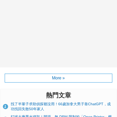
More »
熱門文章
找了半輩子求助偵探都沒用！66歲加拿大男子靠ChatGPT，成
1
功找回失散50年家人
打破大廠墨水綁架！開源、無 DRM 限制的「Open Printer」概