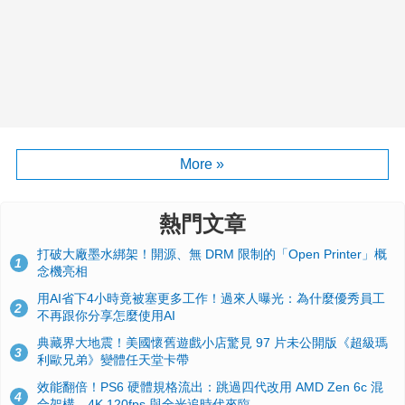
More »
熱門文章
打破大廠墨水綁架！開源、無 DRM 限制的「Open Printer」概
1
念機亮相
用AI省下4小時竟被塞更多工作！過來人曝光：為什麼優秀員工
2
不再跟你分享怎麼使用AI
典藏界大地震！美國懷舊遊戲小店驚見 97 片未公開版《超級瑪
3
利歐兄弟》變體任天堂卡帶
效能翻倍！PS6 硬體規格流出：跳過四代改用 AMD Zen 6c 混
4
合架構，4K 120fps 與全光追時代來臨