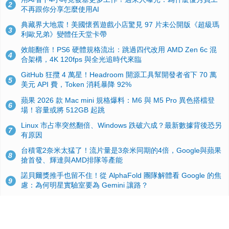
2
不再跟你分享怎麼使用AI
典藏界大地震！美國懷舊遊戲小店驚見 97 片未公開版《超級瑪
3
利歐兄弟》變體任天堂卡帶
效能翻倍！PS6 硬體規格流出：跳過四代改用 AMD Zen 6c 混
4
合架構，4K 120fps 與全光追時代來臨
GitHub 狂攬 4 萬星！Headroom 開源工具幫開發者省下 70 萬
5
美元 API 費，Token 消耗暴降 92%
蘋果 2026 款 Mac mini 規格爆料：M6 與 M5 Pro 異色搭檔登
6
場！容量或將 512GB 起跳
Linux 市占率突然翻倍、Windows 跌破六成？最新數據背後恐另
7
有原因
台積電2奈米太猛了！流片量是3奈米同期的4倍，Google與蘋果
8
搶首發、輝達與AMD排隊等產能
諾貝爾獎推手也留不住！從 AlphaFold 團隊解體看 Google 的焦
9
慮：為何明星實驗室要為 Gemini 讓路？
ASUS Pad 開賣！12.2 吋雙層 OLED、售價 19,900 元，指定電
10
信資費最低 0 元入手