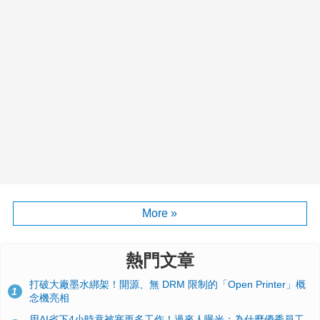
More »
熱門文章
打破大廠墨水綁架！開源、無 DRM 限制的「Open Printer」概
1
念機亮相
用AI省下4小時竟被塞更多工作！過來人曝光：為什麼優秀員工