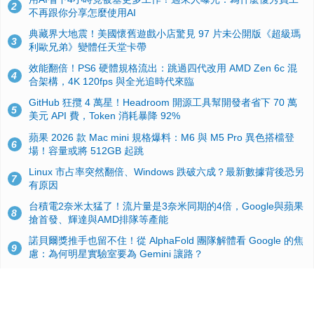
2
不再跟你分享怎麼使用AI
典藏界大地震！美國懷舊遊戲小店驚見 97 片未公開版《超級瑪
3
利歐兄弟》變體任天堂卡帶
效能翻倍！PS6 硬體規格流出：跳過四代改用 AMD Zen 6c 混
4
合架構，4K 120fps 與全光追時代來臨
GitHub 狂攬 4 萬星！Headroom 開源工具幫開發者省下 70 萬
5
美元 API 費，Token 消耗暴降 92%
蘋果 2026 款 Mac mini 規格爆料：M6 與 M5 Pro 異色搭檔登
6
場！容量或將 512GB 起跳
Linux 市占率突然翻倍、Windows 跌破六成？最新數據背後恐另
7
有原因
台積電2奈米太猛了！流片量是3奈米同期的4倍，Google與蘋果
8
搶首發、輝達與AMD排隊等產能
諾貝爾獎推手也留不住！從 AlphaFold 團隊解體看 Google 的焦
9
慮：為何明星實驗室要為 Gemini 讓路？
ASUS Pad 開賣！12.2 吋雙層 OLED、售價 19,900 元，指定電
10
信資費最低 0 元入手