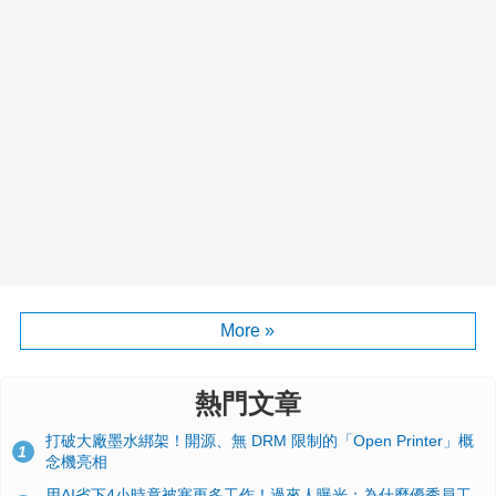
More »
熱門文章
打破大廠墨水綁架！開源、無 DRM 限制的「Open Printer」概
1
念機亮相
用AI省下4小時竟被塞更多工作！過來人曝光：為什麼優秀員工