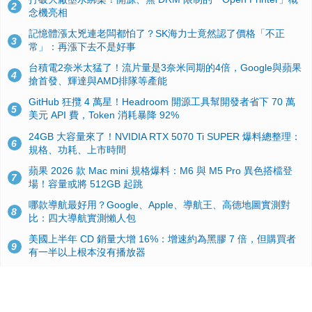
2
念機亮相
記憶體漲太兇連老闆都怕了？SK海力士竟然認了價格「不正
3
常」：再漲下去不是好事
台積電2奈米太猛了！流片量是3奈米同期的4倍，Google與蘋果
4
搶首發、輝達與AMD排隊等產能
GitHub 狂攬 4 萬星！Headroom 開源工具幫開發者省下 70 萬
5
美元 API 費，Token 消耗暴降 92%
24GB 大容量來了！NVIDIA RTX 5070 Ti SUPER 爆料總整理：
6
規格、功耗、上市時間
蘋果 2026 款 Mac mini 規格爆料：M6 與 M5 Pro 異色搭檔登
7
場！容量或將 512GB 起跳
哪款導航最好用？Google、Apple、導航王、高德地圖實測對
8
比：四大導航實測懶人包
美國上半年 CD 銷量大增 16%：增速約為黑膠 7 倍，但購買者
9
有一半以上根本沒有播放器
諾貝爾獎推手也留不住！從 AlphaFold 團隊解體看 Google 的焦
10
慮：為何明星實驗室要為 Gemini 讓路？