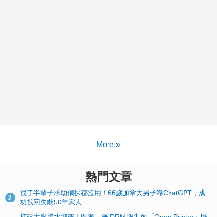
More »
熱門文章
找了半輩子求助偵探都沒用！66歲加拿大男子靠ChatGPT，成
1
功找回失散50年家人
打破大廠墨水綁架！開源、無 DRM 限制的「Open Printer」概