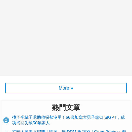
More »
熱門文章
找了半輩子求助偵探都沒用！66歲加拿大男子靠ChatGPT，成
1
功找回失散50年家人
打破大廠墨水綁架！開源、無 DRM 限制的「Open Printer」概