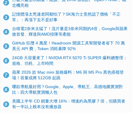
2
念機亮相
記憶體漲太兇連老闆都怕了？SK海力士竟然認了價格「不正
3
常」：再漲下去不是好事
台積電2奈米太猛了！流片量是3奈米同期的4倍，Google與蘋果
4
搶首發、輝達與AMD排隊等產能
GitHub 狂攬 4 萬星！Headroom 開源工具幫開發者省下 70 萬
5
美元 API 費，Token 消耗暴降 92%
24GB 大容量來了！NVIDIA RTX 5070 Ti SUPER 爆料總整理：
6
規格、功耗、上市時間
蘋果 2026 款 Mac mini 規格爆料：M6 與 M5 Pro 異色搭檔登
7
場！容量或將 512GB 起跳
哪款導航最好用？Google、Apple、導航王、高德地圖實測對
8
比：四大導航實測懶人包
美國上半年 CD 銷量大增 16%：增速約為黑膠 7 倍，但購買者
9
有一半以上根本沒有播放器
諾貝爾獎推手也留不住！從 AlphaFold 團隊解體看 Google 的焦
10
慮：為何明星實驗室要為 Gemini 讓路？