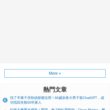
More »
熱門文章
找了半輩子求助偵探都沒用！66歲加拿大男子靠ChatGPT，成
1
功找回失散50年家人
打破大廠墨水綁架！開源、無 DRM 限制的「Open Printer」概