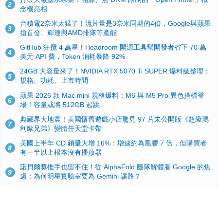
2
念機亮相
台積電2奈米太猛了！流片量是3奈米同期的4倍，Google與蘋果
3
搶首發、輝達與AMD排隊等產能
GitHub 狂攬 4 萬星！Headroom 開源工具幫開發者省下 70 萬
4
美元 API 費，Token 消耗暴降 92%
24GB 大容量來了！NVIDIA RTX 5070 Ti SUPER 爆料總整理：
5
規格、功耗、上市時間
蘋果 2026 款 Mac mini 規格爆料：M6 與 M5 Pro 異色搭檔登
6
場！容量或將 512GB 起跳
典藏界大地震！美國懷舊遊戲小店驚見 97 片未公開版《超級瑪
7
利歐兄弟》變體任天堂卡帶
美國上半年 CD 銷量大增 16%：增速約為黑膠 7 倍，但購買者
8
有一半以上根本沒有播放器
諾貝爾獎推手也留不住！從 AlphaFold 團隊解體看 Google 的焦
9
慮：為何明星實驗室要為 Gemini 讓路？
用AI省下4小時竟被塞更多工作！過來人曝光：為什麼優秀員工
10
不再跟你分享怎麼使用AI