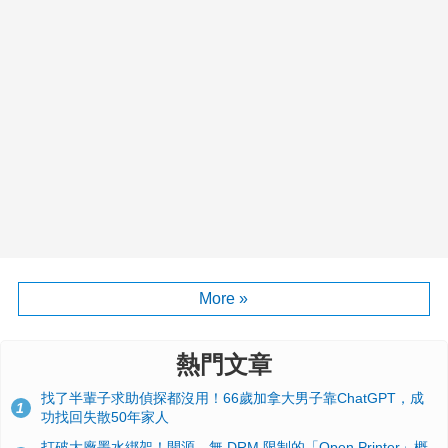
More »
熱門文章
找了半輩子求助偵探都沒用！66歲加拿大男子靠ChatGPT，成
1
功找回失散50年家人
打破大廠墨水綁架！開源、無 DRM 限制的「Open Printer」概