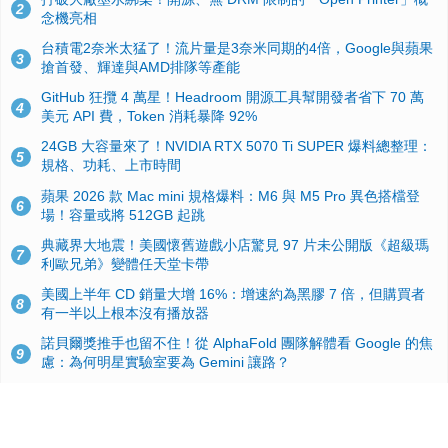
2
念機亮相
台積電2奈米太猛了！流片量是3奈米同期的4倍，Google與蘋果
3
搶首發、輝達與AMD排隊等產能
GitHub 狂攬 4 萬星！Headroom 開源工具幫開發者省下 70 萬
4
美元 API 費，Token 消耗暴降 92%
24GB 大容量來了！NVIDIA RTX 5070 Ti SUPER 爆料總整理：
5
規格、功耗、上市時間
蘋果 2026 款 Mac mini 規格爆料：M6 與 M5 Pro 異色搭檔登
6
場！容量或將 512GB 起跳
典藏界大地震！美國懷舊遊戲小店驚見 97 片未公開版《超級瑪
7
利歐兄弟》變體任天堂卡帶
美國上半年 CD 銷量大增 16%：增速約為黑膠 7 倍，但購買者
8
有一半以上根本沒有播放器
諾貝爾獎推手也留不住！從 AlphaFold 團隊解體看 Google 的焦
9
慮：為何明星實驗室要為 Gemini 讓路？
用AI省下4小時竟被塞更多工作！過來人曝光：為什麼優秀員工
10
不再跟你分享怎麼使用AI