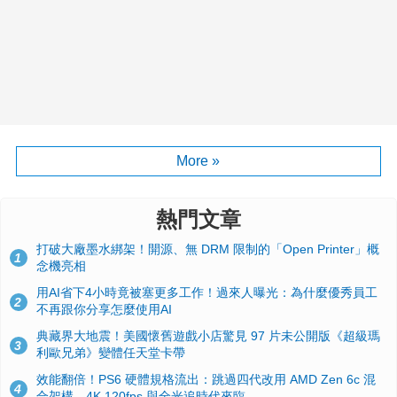
More »
熱門文章
打破大廠墨水綁架！開源、無 DRM 限制的「Open Printer」概
1
念機亮相
用AI省下4小時竟被塞更多工作！過來人曝光：為什麼優秀員工
2
不再跟你分享怎麼使用AI
典藏界大地震！美國懷舊遊戲小店驚見 97 片未公開版《超級瑪
3
利歐兄弟》變體任天堂卡帶
效能翻倍！PS6 硬體規格流出：跳過四代改用 AMD Zen 6c 混
4
合架構，4K 120fps 與全光追時代來臨