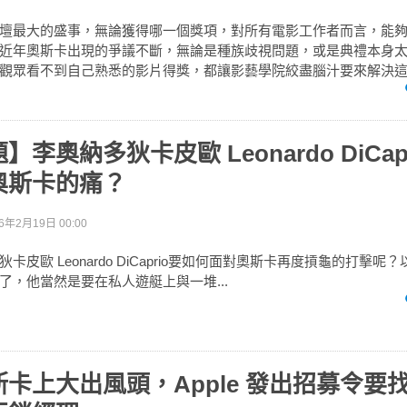
壇最大的盛事，無論獲得哪一個獎項，對所有電影工作者而言，能
近年奧斯卡出現的爭議不斷，無論是種族歧視問題，或是典禮本身
觀眾看不到自己熟悉的影片得獎，都讓影藝學院絞盡腦汁要來解決
李奧納多狄卡皮歐 Leonardo DiCap
奧斯卡的痛？
6年2月19日 00:00
卡皮歐 Leonardo DiCaprio要如何面對奧斯卡再度摃龜的打擊呢
了，他當然是要在私人遊艇上與一堆...
卡上大出風頭，Apple 發出招募令要