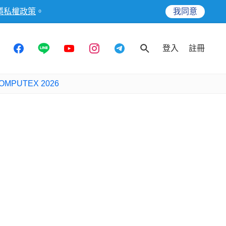
隱私權政策
。
我同意
登入
註冊
OMPUTEX 2026