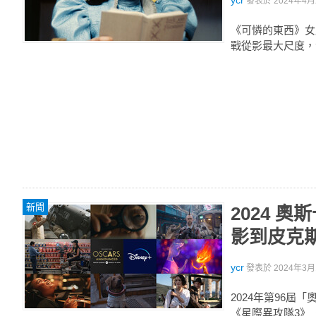
ycr
發表於
2024年4月2
《可憐的東西》女版
戰從影最大尺度，
新聞
2024 
影到皮克
ycr
發表於
2024年3月1
2024年第96屆
《星際異攻隊3》