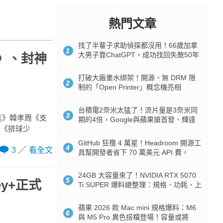
熱門文章
找了半輩子求助偵探都沒用！66歲加拿
1
大男子靠ChatGPT，成功找回失散50年
線》、封神
家人
打破大廠墨水綁架！開源、無 DRM 限
2
制的「Open Printer」概念機亮相
台積電2奈米太猛了！流片量是3奈米同
3
異能》韓孝周《支
期的4倍，Google與蘋果搶首發、輝達
漫《排球少
與AMD排隊等產能
GitHub 狂攬 4 萬星！Headroom 開源工
4
3
看全文
具幫開發者省下 70 萬美元 API 費，
Token 消耗暴降 92%
24GB 大容量來了！NVIDIA RTX 5070
5
y+正式
Ti SUPER 爆料總整理：規格、功耗、上
市時間
蘋果 2026 款 Mac mini 規格爆料：M6
6
與 M5 Pro 異色搭檔登場！容量或將