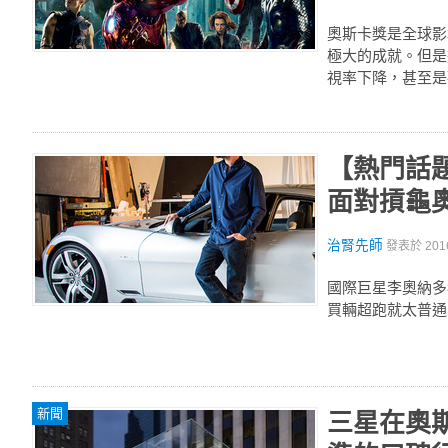
奧斯卡獎是全球影
極大的成就。但是
視率下降，甚至是
【熱門話題】
面對摃龜
治腎先師
發表於
201
國際巨星李奧納多狄
買輛超跑就太普通
新聞
三星在奧斯