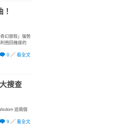
油！
的奇幻旅程」強勢
順利抱回幾座的
0
看全文
言大搜查
isdom 這兩個
9
看全文