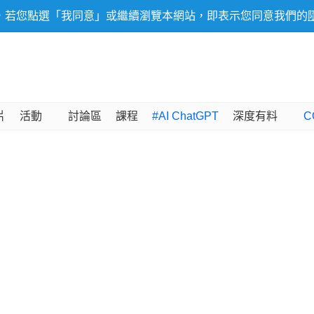
，若您點選「我同意」或繼續瀏覽本網站，即表示您同意我們的
片
活動
討論區
課程
#AI ChatGPT
深度有料
C