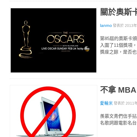
關於奧斯
lanmo
發表於
2013年
第85屆的奧斯卡
入圍了11個獎項
獎座之餘，是否也
不拿 MB
愛輪米
發表於
2011
羨慕文青們信手拈來就是
名歌詞跟電影名台詞