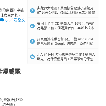
512GB 起跳
典藏界大地震！美國懷舊遊戲小店驚見
可憐的東西》中挑
7
97 片未公開版《超級瑪利歐兄弟》變體
最佳女主角獎。
任天堂卡帶
0
看全文
美國上半年 CD 銷量大增 16%：增速約
8
為黑膠 7 倍，但購買者有一半以上根本
沒有播放器
諾貝爾獎推手也留不住！從 AlphaFold
9
團隊解體看 Google 的焦慮：為何明星
實驗室要為 Gemini 讓路？
用AI省下4小時竟被塞更多工作！過來人
10
曝光：為什麼優秀員工不再跟你分享怎
麼使用AI
，從漫威電
後的樂器維修師》
圍８項大獎。