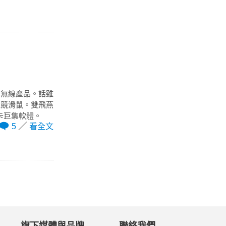
慮無線產品。話雖
電競滑鼠。雙飛燕
卡巨集軟體。
5
看全文