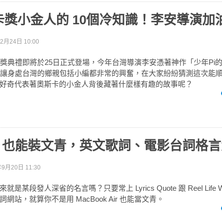
卡獎小金人的 10個冷知識！李安導演加
2月24日 10:00
頒獎典禮即將於25日正式登場，今年台灣導演李安憑著神作「少年Pi
，讓身處台灣的鄉親包括小編都非常的興奮，在大家紛紛猜測這次能
好奇代表著奧斯卡的小金人背後藏著什麼樣有趣的故事呢？
A 也能裝文青，英文歌詞、電影台詞格
年9月20日 11:30
某段發人深省的名言嗎？只要常上 Lyrics Quote 跟 Reel Life W
網站，就算你不是用 MacBook Air 也能當文青。