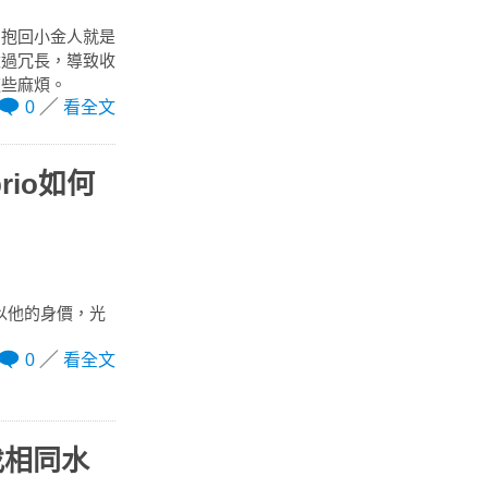
夠抱回小金人就是
太過冗長，導致收
這些麻煩。
0
看全文
rio如何
？以他的身價，光
0
看全文
找相同水