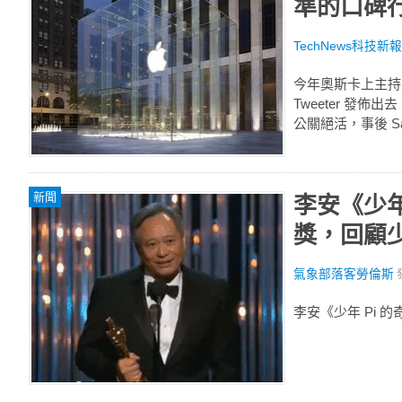
準的口碑
TechNews科技新報
今年奧斯卡上主持人 E
Tweeter 發佈
公關絕活，事後 Sam
新聞
李安《少年
獎，回顧少
氣象部落客勞倫斯
李安《少年 Pi 