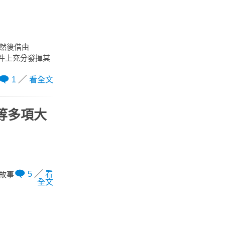
拍，然後借由
這事件上充分發揮其
1
看全文
等多項大
5
看
術故事
全文