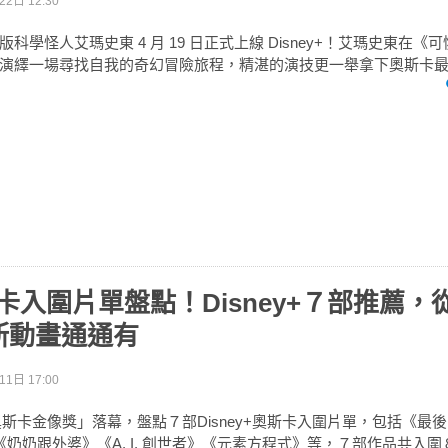
2日 12:30
科學怪人艾瑪史東 4 月 19 日正式上線 Disney+！艾瑪史東在《
演繹一場尋找自我的奇幻冒險旅程，精湛的演技更一舉拿下奧斯卡
奧斯卡入圍片單盤點！Disney+７部推薦
斯動畫通通有
1日 17:00
「奧斯卡金像獎」落幕，盤點７部Disney+奧斯卡入圍片單，包括《最
《奶奶跟外婆》《A. I. 創世者》《元素方程式》等，７部作品共入