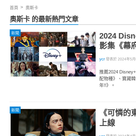
首頁
奧斯卡
奧斯卡 的最新熱門文章
新聞
2024 
影集《幕
ycr
發表於
2024年5月0
推薦2024 Di
配物種》、寶藏韓
年!!》。
新聞
《可憐的東
上線