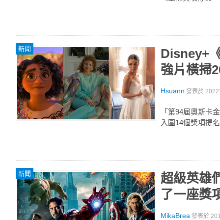
新聞
Disne
強片橫掃2
Hsuann
發表於
2022
「第94屆奧斯卡金
入圍14個獎項提
新聞
超級英雄
了一座獎
MikaBrea
發表於
20