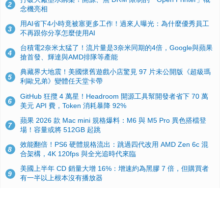
2
念機亮相
用AI省下4小時竟被塞更多工作！過來人曝光：為什麼優秀員工
3
不再跟你分享怎麼使用AI
台積電2奈米太猛了！流片量是3奈米同期的4倍，Google與蘋果
4
搶首發、輝達與AMD排隊等產能
典藏界大地震！美國懷舊遊戲小店驚見 97 片未公開版《超級瑪
5
利歐兄弟》變體任天堂卡帶
GitHub 狂攬 4 萬星！Headroom 開源工具幫開發者省下 70 萬
6
美元 API 費，Token 消耗暴降 92%
蘋果 2026 款 Mac mini 規格爆料：M6 與 M5 Pro 異色搭檔登
7
場！容量或將 512GB 起跳
效能翻倍！PS6 硬體規格流出：跳過四代改用 AMD Zen 6c 混
8
合架構，4K 120fps 與全光追時代來臨
美國上半年 CD 銷量大增 16%：增速約為黑膠 7 倍，但購買者
9
有一半以上根本沒有播放器
諾貝爾獎推手也留不住！從 AlphaFold 團隊解體看 Google 的焦
10
慮：為何明星實驗室要為 Gemini 讓路？