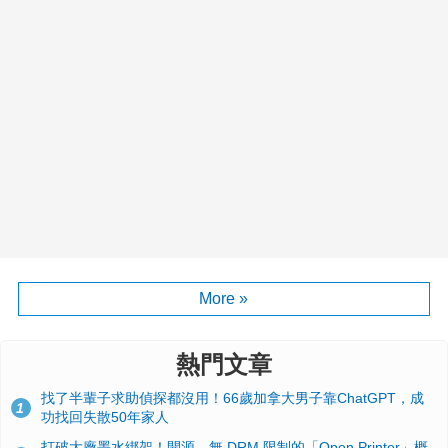
More »
熱門文章
找了半輩子求助偵探都沒用！66歲加拿大男子靠ChatGPT，成
1
功找回失散50年家人
打破大廠墨水綁架！開源、無 DRM 限制的「Open Printer」概