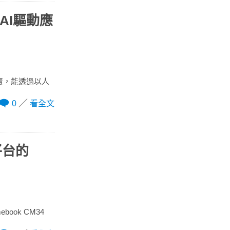
元AI驅動應
14開賣，能透過以人
0
看全文
平台的
ook CM34