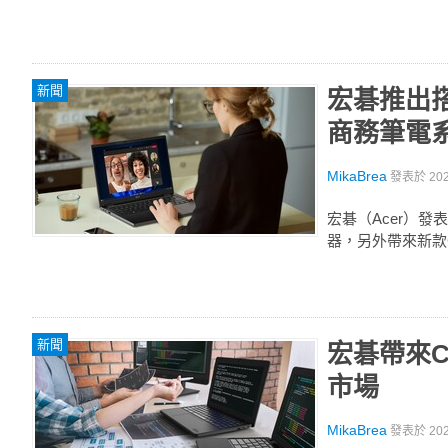
新聞
宏碁推出搭載第
商務筆電系
MikaBrea
發表於
20
宏碁（Acer）發表全
器，另外帶來新款Chr
新聞
宏碁帶來C
市場
MikaBrea
發表於
20