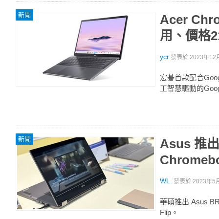
新聞
Acer C
用、價格21
ycr
發表於
2023年12月
宏碁首款配合Google
工智慧驅動的Goo
新聞
Asus 推
Chromebo
WL.
發表於
2023年5月
華碩推出 Asus B
Flip。