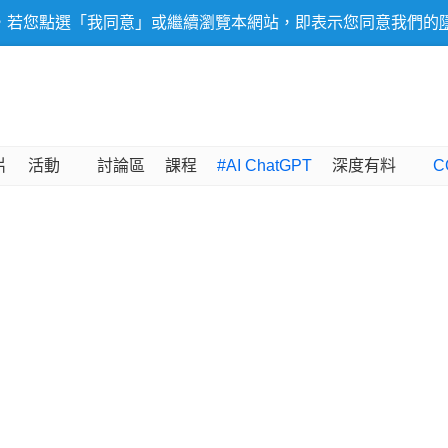
，若您點選「我同意」或繼續瀏覽本網站，即表示您同意我們的
片
活動
討論區
課程
#AI ChatGPT
深度有料
C