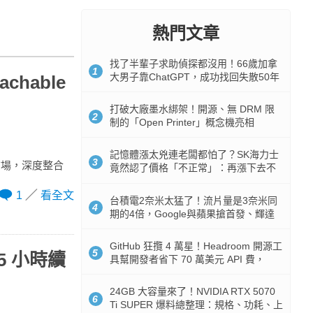
熱門文章
找了半輩子求助偵探都沒用！66歲加拿
1
大男子靠ChatGPT，成功找回失散50年
achable
家人
打破大廠墨水綁架！開源、無 DRM 限
2
制的「Open Printer」概念機亮相
記憶體漲太兇連老闆都怕了？SK海力士
3
攻教育市場，深度整合
竟然認了價格「不正常」：再漲下去不
是好事
1
看全文
台積電2奈米太猛了！流片量是3奈米同
4
期的4倍，Google與蘋果搶首發、輝達
與AMD排隊等產能
GitHub 狂攬 4 萬星！Headroom 開源工
5
15 小時續
具幫開發者省下 70 萬美元 API 費，
Token 消耗暴降 92%
24GB 大容量來了！NVIDIA RTX 5070
6
Ti SUPER 爆料總整理：規格、功耗、上