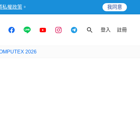
隱私權政策
。
我同意
登入
註冊
OMPUTEX 2026