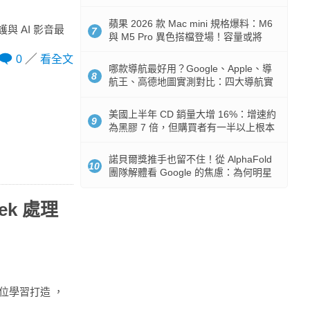
市時間
蘋果 2026 款 Mac mini 規格爆料：M6
護與 AI 影音最
7
與 M5 Pro 異色搭檔登場！容量或將
512GB 起跳
0
看全文
哪款導航最好用？Google、Apple、導
8
航王、高德地圖實測對比：四大導航實
測懶人包
美國上半年 CD 銷量大增 16%：增速約
9
為黑膠 7 倍，但購買者有一半以上根本
沒有播放器
諾貝爾獎推手也留不住！從 AlphaFold
10
團隊解體看 Google 的焦慮：為何明星
實驗室要為 Gemini 讓路？
Tek 處理
小學數位學習打造 ，