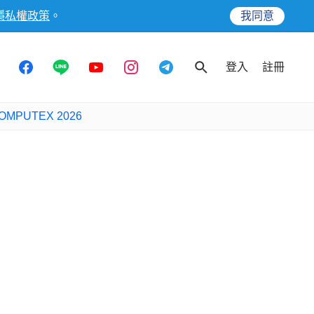
隱私權政策
。
我同意
登入
註冊
OMPUTEX 2026