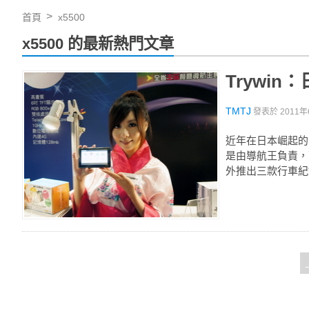
首頁
x5500
x5500 的最新熱門文章
Trywin
TMTJ
發表於
2011年
近年在日本崛起的
是由導航王負責，
外推出三款行車紀錄