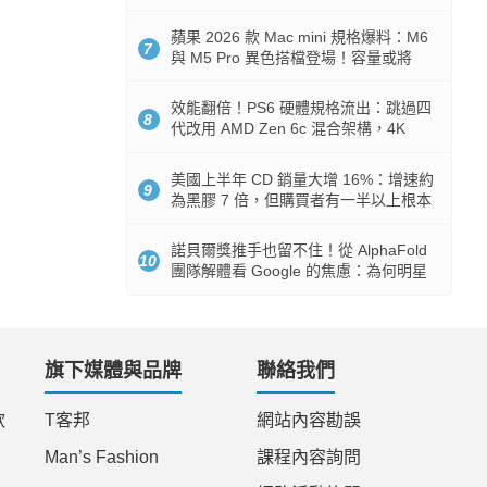
Token 消耗暴降 92%
蘋果 2026 款 Mac mini 規格爆料：M6
7
與 M5 Pro 異色搭檔登場！容量或將
512GB 起跳
效能翻倍！PS6 硬體規格流出：跳過四
8
代改用 AMD Zen 6c 混合架構，4K
120fps 與全光追時代來臨
美國上半年 CD 銷量大增 16%：增速約
9
為黑膠 7 倍，但購買者有一半以上根本
沒有播放器
諾貝爾獎推手也留不住！從 AlphaFold
10
團隊解體看 Google 的焦慮：為何明星
實驗室要為 Gemini 讓路？
旗下媒體與品牌
聯絡我們
款
T客邦
網站內容勘誤
Man’s Fashion
課程內容詢問