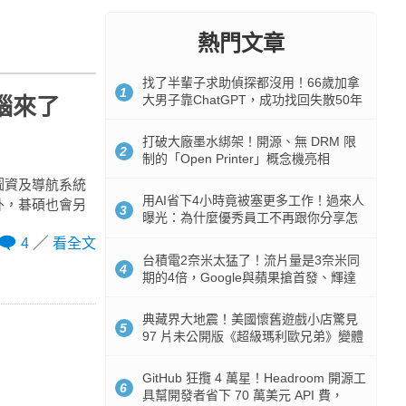
熱門文章
找了半輩子求助偵探都沒用！66歲加拿
1
大男子靠ChatGPT，成功找回失散50年
電腦來了
家人
打破大廠墨水綁架！開源、無 DRM 限
2
制的「Open Printer」概念機亮相
的圖資及導航系統
用AI省下4小時竟被塞更多工作！過來人
外，碁碩也會另
3
曝光：為什麼優秀員工不再跟你分享怎
麼使用AI
4
看全文
台積電2奈米太猛了！流片量是3奈米同
4
期的4倍，Google與蘋果搶首發、輝達
與AMD排隊等產能
典藏界大地震！美國懷舊遊戲小店驚見
5
97 片未公開版《超級瑪利歐兄弟》變體
任天堂卡帶
GitHub 狂攬 4 萬星！Headroom 開源工
6
具幫開發者省下 70 萬美元 API 費，