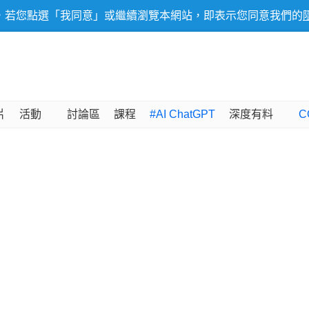
，若您點選「我同意」或繼續瀏覽本網站，即表示您同意我們的
片
活動
討論區
課程
#AI ChatGPT
深度有料
C