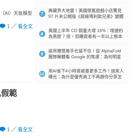
512GB 起跳
典藏界大地震！美國懷舊遊戲小店驚見
慧（AI）天氣模型
7
97 片未公開版《超級瑪利歐兄弟》變體
任天堂卡帶
1
看全文
美國上半年 CD 銷量大增 16%：增速約
8
為黑膠 7 倍，但購買者有一半以上根本
沒有播放器
諾貝爾獎推手也留不住！從 AlphaFold
9
團隊解體看 Google 的焦慮：為何明星
實驗室要為 Gemini 讓路？
用AI省下4小時竟被塞更多工作！過來人
10
曝光：為什麼優秀員工不再跟你分享怎
麼使用AI
風假範
1
看全文