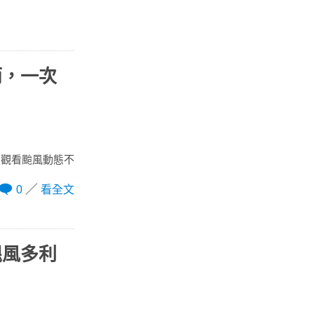
雨，一次
，觀看颱風動態不
0
看全文
颶風多利