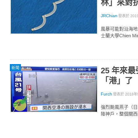
林」來對
JRChian
發表於
201
風暴可能對沿海地
士蘭大學Chien
新聞
25 年
「港」了
Furch
發表於
2018年
強烈颱風燕子（日本
陸神戶，整個關西