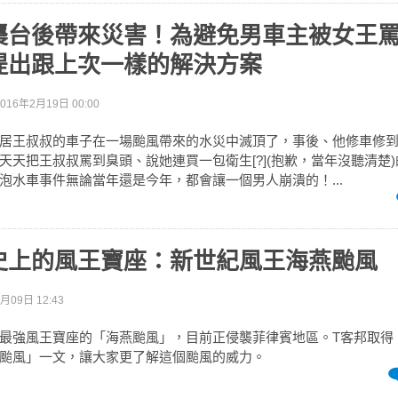
台後帶來災害！為避免男車主被女王罵到
提出跟上次一樣的解決方案
2016年2月19日 00:00
居王叔叔的車子在一場颱風帶來的水災中滅頂了，事後、他修車修到昏
天天把王叔叔罵到臭頭、說她連買一包衛生[?](抱歉，當年沒聽清楚
泡水車事件無論當年還是今年，都會讓一個男人崩潰的！...
史上的風王寶座：新世紀風王海燕颱風
月09日 12:43
最強風王寶座的「海燕颱風」，目前正侵襲菲律賓地區。T客邦取得 Bi
颱風」一文，讓大家更了解這個颱風的威力。