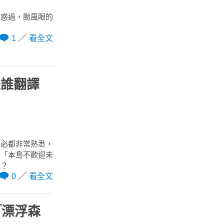
疑惑過，颱風眼的
1
看全文
是誰翻譯
想必都非常熟悉，
：「本島不歡迎未
呢？
0
看全文
「漂浮森