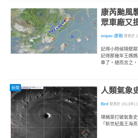
康芮颱風襲
眾車廠又
sniper-廖剛
發表於
記得小時候隔壁鄰
記得那幾年王媽媽
車了。總而言之，
新聞
人類氣象
Bird
發表於
2013年11
堪稱是打破氣象史
「新世紀風王海燕