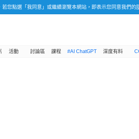
，若您點選「我同意」或繼續瀏覽本網站，即表示您同意我們的
片
活動
討論區
課程
#AI ChatGPT
深度有料
C