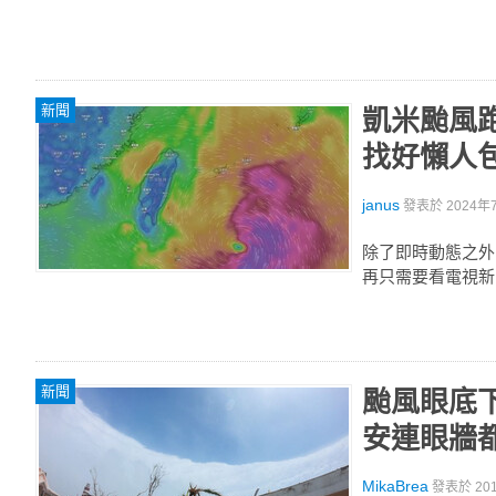
新聞
凱米颱風
找好懶人
janus
發表於
2024年7
除了即時動態之外
再只需要看電視新
新聞
颱風眼底
安連眼牆
MikaBrea
發表於
20