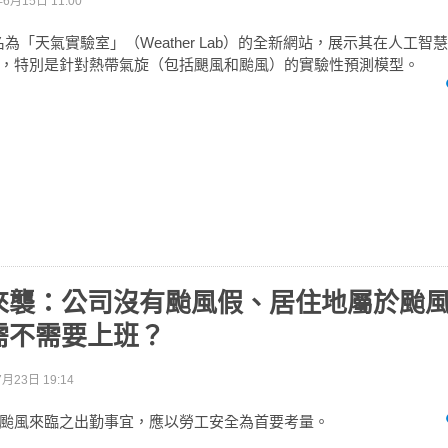
年6月15日 11:00
推出名為「天氣實驗室」（Weather Lab）的全新網站，展示其在人工智
，特別是針對熱帶氣旋（包括颶風和颱風）的實驗性預測模型。
來襲：公司沒有颱風假、居住地屬於颱
需不需要上班？
月23日 19:14
颱風來臨之出勤事宜，應以勞工安全為首要考量。