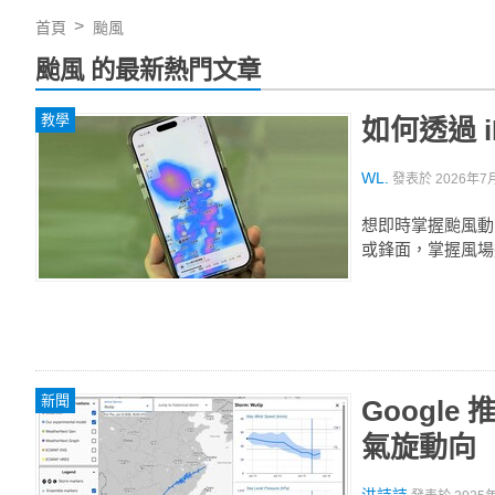
首頁
颱風
颱風 的最新熱門文章
教學
如何透過 
WL.
發表於
2026年7月
想即時掌握颱風動態
或鋒面，掌握風場
新聞
Google
氣旋動向