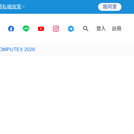
隱私權政策
。
我同意
登入
註冊
OMPUTEX 2026