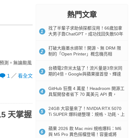
熱門文章
找了半輩子求助偵探都沒用！66歲加拿
1
大男子靠ChatGPT，成功找回失散50年
家人
打破大廠墨水綁架！開源、無 DRM 限
2
制的「Open Printer」概念機亮相
場預測。無論颱風
台積電2奈米太猛了！流片量是3奈米同
3
期的4倍，Google與蘋果搶首發、輝達
1
看全文
與AMD排隊等產能
GitHub 狂攬 4 萬星！Headroom 開源工
4
具幫開發者省下 70 萬美元 API 費，
Token 消耗暴降 92%
24GB 大容量來了！NVIDIA RTX 5070
5
15 天掌握
Ti SUPER 爆料總整理：規格、功耗、上
市時間
蘋果 2026 款 Mac mini 規格爆料：M6
6
與 M5 Pro 異色搭檔登場！容量或將