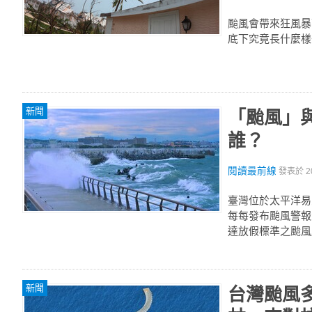
颱風會帶來狂風暴
底下究竟長什麼樣
新聞
「颱風」與
誰？
閱讀最前線
發表於
2
臺灣位於太平洋易
每每發布颱風警報
達放假標準之颱風
新聞
台灣颱風