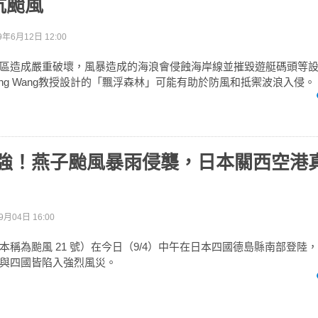
抗颱風
9年6月12日 12:00
區造成嚴重破壞，風暴造成的海浪會侵蝕海岸線並摧毀遊艇碼頭等
 Ming Wang教授設計的「飄浮森林」可能有助於防風和抵禦波浪入侵。
來最強！燕子颱風暴雨侵襲，日本關西空港
9月04日 16:00
稱為颱風 21 號）在今日（9/4）中午在日本四國德島縣南部登陸，
與四國皆陷入強烈風災。