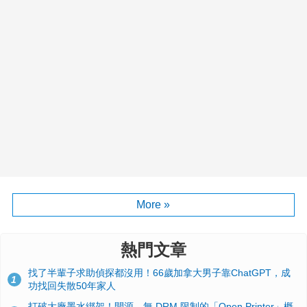
More »
熱門文章
找了半輩子求助偵探都沒用！66歲加拿大男子靠ChatGPT，成
1
功找回失散50年家人
打破大廠墨水綁架！開源、無 DRM 限制的「Open Printer」概