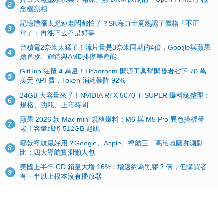
2
念機亮相
記憶體漲太兇連老闆都怕了？SK海力士竟然認了價格「不正
3
常」：再漲下去不是好事
台積電2奈米太猛了！流片量是3奈米同期的4倍，Google與蘋果
4
搶首發、輝達與AMD排隊等產能
GitHub 狂攬 4 萬星！Headroom 開源工具幫開發者省下 70 萬
5
美元 API 費，Token 消耗暴降 92%
24GB 大容量來了！NVIDIA RTX 5070 Ti SUPER 爆料總整理：
6
規格、功耗、上市時間
蘋果 2026 款 Mac mini 規格爆料：M6 與 M5 Pro 異色搭檔登
7
場！容量或將 512GB 起跳
哪款導航最好用？Google、Apple、導航王、高德地圖實測對
8
比：四大導航實測懶人包
美國上半年 CD 銷量大增 16%：增速約為黑膠 7 倍，但購買者
9
有一半以上根本沒有播放器
諾貝爾獎推手也留不住！從 AlphaFold 團隊解體看 Google 的焦
10
慮：為何明星實驗室要為 Gemini 讓路？