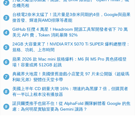
2
念機亮相
台積電2奈米太猛了！流片量是3奈米同期的4倍，Google與蘋果
3
搶首發、輝達與AMD排隊等產能
GitHub 狂攬 4 萬星！Headroom 開源工具幫開發者省下 70 萬
4
美元 API 費，Token 消耗暴降 92%
24GB 大容量來了！NVIDIA RTX 5070 Ti SUPER 爆料總整理：
5
規格、功耗、上市時間
蘋果 2026 款 Mac mini 規格爆料：M6 與 M5 Pro 異色搭檔登
6
場！容量或將 512GB 起跳
典藏界大地震！美國懷舊遊戲小店驚見 97 片未公開版《超級瑪
7
利歐兄弟》變體任天堂卡帶
美國上半年 CD 銷量大增 16%：增速約為黑膠 7 倍，但購買者
8
有一半以上根本沒有播放器
諾貝爾獎推手也留不住！從 AlphaFold 團隊解體看 Google 的焦
9
慮：為何明星實驗室要為 Gemini 讓路？
用AI省下4小時竟被塞更多工作！過來人曝光：為什麼優秀員工
10
不再跟你分享怎麼使用AI