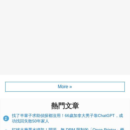
More »
熱門文章
找了半輩子求助偵探都沒用！66歲加拿大男子靠ChatGPT，成
1
功找回失散50年家人
打破大廠墨水綁架！開源、無 DRM 限制的「Open Printer」概