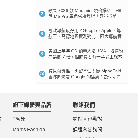
市時間
蘋果 2026 款 Mac mini 規格爆料：M6
7
與 M5 Pro 異色搭檔登場！容量或將
512GB 起跳
哪款導航最好用？Google、Apple、導
8
航王、高德地圖實測對比：四大導航實
測懶人包
美國上半年 CD 銷量大增 16%：增速約
9
為黑膠 7 倍，但購買者有一半以上根本
沒有播放器
諾貝爾獎推手也留不住！從 AlphaFold
10
團隊解體看 Google 的焦慮：為何明星
實驗室要為 Gemini 讓路？
旗下媒體與品牌
聯絡我們
款
T客邦
網站內容勘誤
Man’s Fashion
課程內容詢問