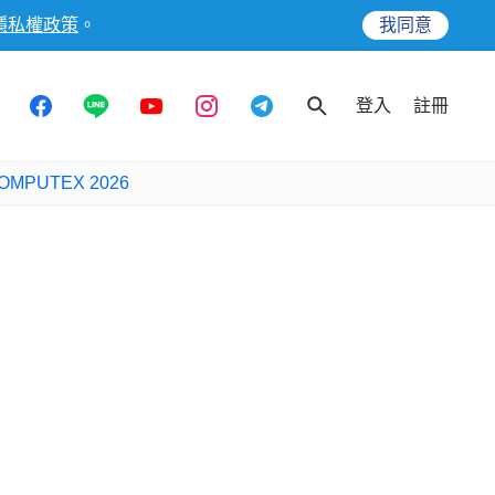
隱私權政策
。
我同意
登入
註冊
OMPUTEX 2026