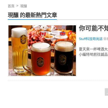
首頁
現釀
現釀 的最新熱門文章
你可能不
Stuff科技時尚誌
發
夏天來一杯啤酒大
小編特地前往誠品