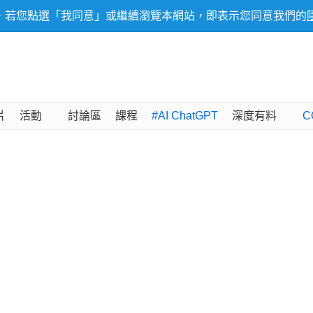
，若您點選「我同意」或繼續瀏覽本網站，即表示您同意我們的
片
活動
討論區
課程
#AI ChatGPT
深度有料
C