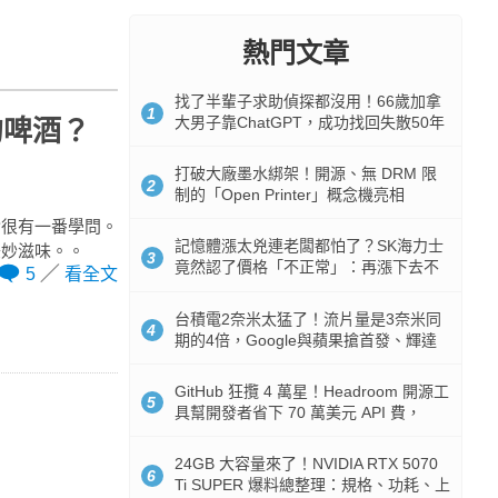
熱門文章
找了半輩子求助偵探都沒用！66歲加拿
1
大男子靠ChatGPT，成功找回失散50年
的啤酒？
家人
打破大廠墨水綁架！開源、無 DRM 限
2
制的「Open Printer」概念機亮相
實很有一番學問。
記憶體漲太兇連老闆都怕了？SK海力士
美妙滋味。。
3
竟然認了價格「不正常」：再漲下去不
5
看全文
是好事
台積電2奈米太猛了！流片量是3奈米同
4
期的4倍，Google與蘋果搶首發、輝達
與AMD排隊等產能
GitHub 狂攬 4 萬星！Headroom 開源工
5
具幫開發者省下 70 萬美元 API 費，
Token 消耗暴降 92%
24GB 大容量來了！NVIDIA RTX 5070
6
Ti SUPER 爆料總整理：規格、功耗、上