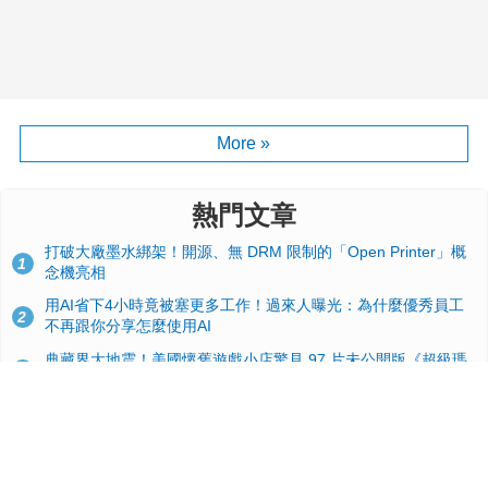
More »
熱門文章
打破大廠墨水綁架！開源、無 DRM 限制的「Open Printer」概
1
念機亮相
用AI省下4小時竟被塞更多工作！過來人曝光：為什麼優秀員工
2
不再跟你分享怎麼使用AI
典藏界大地震！美國懷舊遊戲小店驚見 97 片未公開版《超級瑪
3
利歐兄弟》變體任天堂卡帶
效能翻倍！PS6 硬體規格流出：跳過四代改用 AMD Zen 6c 混
4
合架構，4K 120fps 與全光追時代來臨
GitHub 狂攬 4 萬星！Headroom 開源工具幫開發者省下 70 萬
5
美元 API 費，Token 消耗暴降 92%