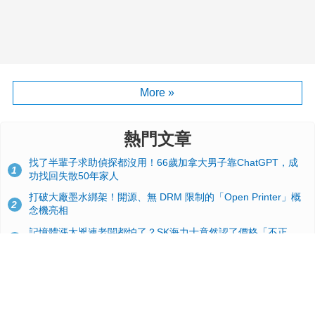
More »
熱門文章
找了半輩子求助偵探都沒用！66歲加拿大男子靠ChatGPT，成
1
功找回失散50年家人
打破大廠墨水綁架！開源、無 DRM 限制的「Open Printer」概
2
念機亮相
記憶體漲太兇連老闆都怕了？SK海力士竟然認了價格「不正
3
常」：再漲下去不是好事
台積電2奈米太猛了！流片量是3奈米同期的4倍，Google與蘋果
4
搶首發、輝達與AMD排隊等產能
GitHub 狂攬 4 萬星！Headroom 開源工具幫開發者省下 70 萬
5
美元 API 費，Token 消耗暴降 92%