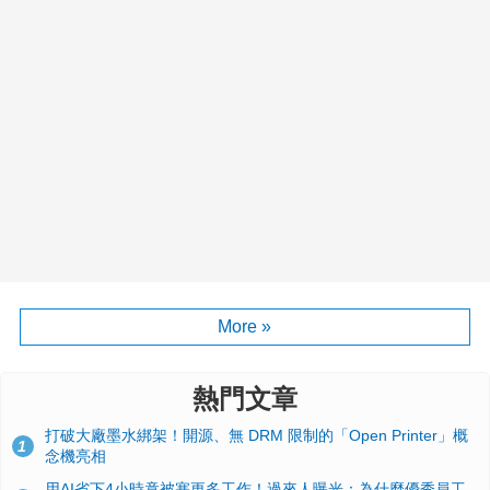
More »
熱門文章
打破大廠墨水綁架！開源、無 DRM 限制的「Open Printer」概
1
念機亮相
用AI省下4小時竟被塞更多工作！過來人曝光：為什麼優秀員工