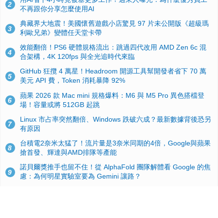
2
不再跟你分享怎麼使用AI
典藏界大地震！美國懷舊遊戲小店驚見 97 片未公開版《超級瑪
3
利歐兄弟》變體任天堂卡帶
效能翻倍！PS6 硬體規格流出：跳過四代改用 AMD Zen 6c 混
4
合架構，4K 120fps 與全光追時代來臨
GitHub 狂攬 4 萬星！Headroom 開源工具幫開發者省下 70 萬
5
美元 API 費，Token 消耗暴降 92%
蘋果 2026 款 Mac mini 規格爆料：M6 與 M5 Pro 異色搭檔登
6
場！容量或將 512GB 起跳
Linux 市占率突然翻倍、Windows 跌破六成？最新數據背後恐另
7
有原因
台積電2奈米太猛了！流片量是3奈米同期的4倍，Google與蘋果
8
搶首發、輝達與AMD排隊等產能
諾貝爾獎推手也留不住！從 AlphaFold 團隊解體看 Google 的焦
9
慮：為何明星實驗室要為 Gemini 讓路？
ASUS Pad 開賣！12.2 吋雙層 OLED、售價 19,900 元，指定電
10
信資費最低 0 元入手