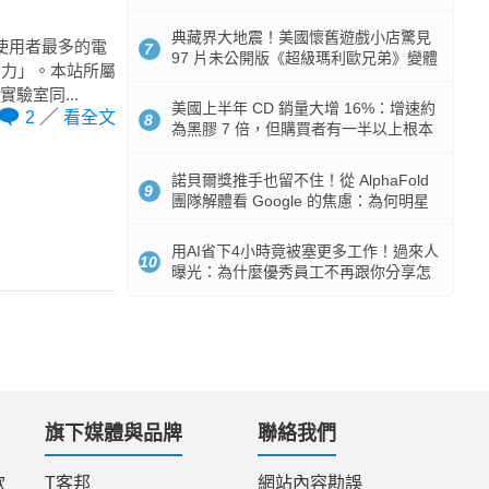
512GB 起跳
典藏界大地震！美國懷舊遊戲小店驚見
使用者最多的電
7
97 片未公開版《超級瑪利歐兄弟》變體
響力」。本站所屬
任天堂卡帶
驗室同...
美國上半年 CD 銷量大增 16%：增速約
2
看全文
8
為黑膠 7 倍，但購買者有一半以上根本
沒有播放器
諾貝爾獎推手也留不住！從 AlphaFold
9
團隊解體看 Google 的焦慮：為何明星
實驗室要為 Gemini 讓路？
用AI省下4小時竟被塞更多工作！過來人
10
曝光：為什麼優秀員工不再跟你分享怎
麼使用AI
旗下媒體與品牌
聯絡我們
款
T客邦
網站內容勘誤