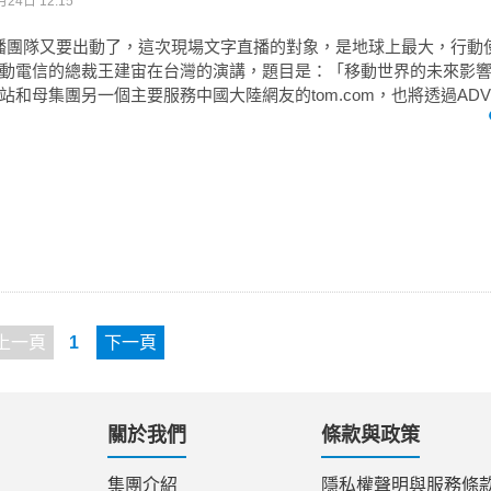
月24日 12:15
直播團隊又要出動了，這次現場文字直播的對象，是地球上最大，行動
動電信的總裁王建宙在台灣的演講，題目是：「移動世界的未來影
和母集團另一個主要服務中國大陸網友的tom.com，也將透過ADV實
上一頁
1
下一頁
關於我們
條款與政策
集團介紹
隱私權聲明與服務條