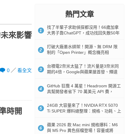
熱門文章
找了半輩子求助偵探都沒用！66歲加拿
1
大男子靠ChatGPT，成功找回失散50年
的未來影響
家人
打破大廠墨水綁架！開源、無 DRM 限
2
制的「Open Printer」概念機亮相
台積電2奈米太猛了！流片量是3奈米同
3
0
看全文
期的4倍，Google與蘋果搶首發、輝達
與AMD排隊等產能
GitHub 狂攬 4 萬星！Headroom 開源工
4
具幫開發者省下 70 萬美元 API 費，
Token 消耗暴降 92%
24GB 大容量來了！NVIDIA RTX 5070
5
 準時開
Ti SUPER 爆料總整理：規格、功耗、上
市時間
蘋果 2026 款 Mac mini 規格爆料：M6
6
與 M5 Pro 異色搭檔登場！容量或將