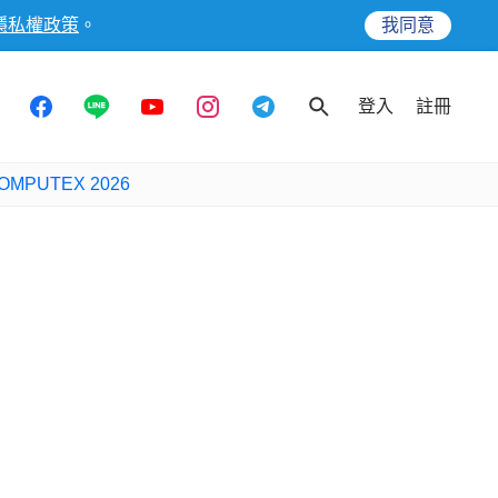
隱私權政策
。
我同意
登入
註冊
OMPUTEX 2026