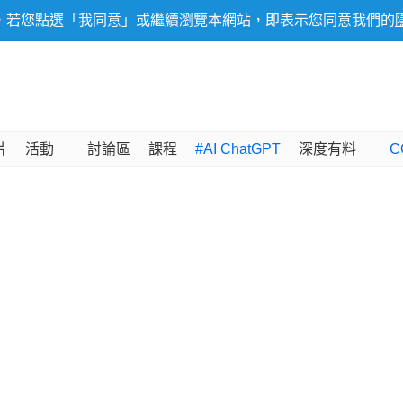
，若您點選「我同意」或繼續瀏覽本網站，即表示您同意我們的
片
活動
討論區
課程
#AI ChatGPT
深度有料
C