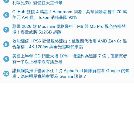
5
利歐兄弟》變體任天堂卡帶
GitHub 狂攬 4 萬星！Headroom 開源工具幫開發者省下 70 萬
6
美元 API 費，Token 消耗暴降 92%
蘋果 2026 款 Mac mini 規格爆料：M6 與 M5 Pro 異色搭檔登
7
場！容量或將 512GB 起跳
效能翻倍！PS6 硬體規格流出：跳過四代改用 AMD Zen 6c 混
8
合架構，4K 120fps 與全光追時代來臨
美國上半年 CD 銷量大增 16%：增速約為黑膠 7 倍，但購買者
9
有一半以上根本沒有播放器
諾貝爾獎推手也留不住！從 AlphaFold 團隊解體看 Google 的焦
10
慮：為何明星實驗室要為 Gemini 讓路？