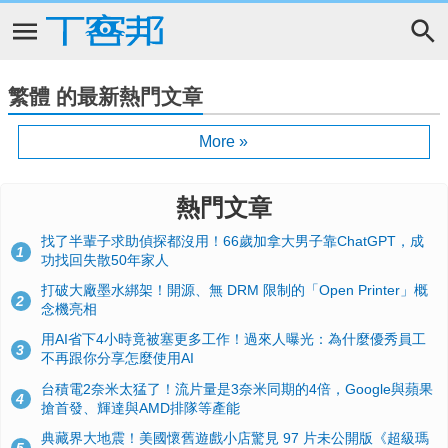
繁體 的最新熱門文章
More »
熱門文章
找了半輩子求助偵探都沒用！66歲加拿大男子靠ChatGPT，成
1
功找回失散50年家人
打破大廠墨水綁架！開源、無 DRM 限制的「Open Printer」概
2
念機亮相
用AI省下4小時竟被塞更多工作！過來人曝光：為什麼優秀員工
3
不再跟你分享怎麼使用AI
台積電2奈米太猛了！流片量是3奈米同期的4倍，Google與蘋果
4
搶首發、輝達與AMD排隊等產能
典藏界大地震！美國懷舊遊戲小店驚見 97 片未公開版《超級瑪