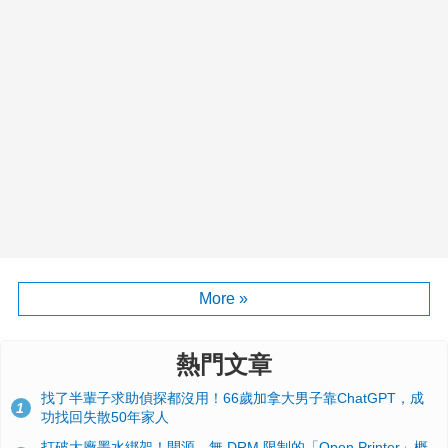
More »
熱門文章
找了半輩子求助偵探都沒用！66歲加拿大男子靠ChatGPT，成
1
功找回失散50年家人
打破大廠墨水綁架！開源、無 DRM 限制的「Open Printer」概