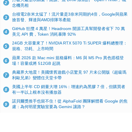
2
念機亮相
台積電2奈米太猛了！流片量是3奈米同期的4倍，Google與蘋果
3
搶首發、輝達與AMD排隊等產能
GitHub 狂攬 4 萬星！Headroom 開源工具幫開發者省下 70 萬
4
美元 API 費，Token 消耗暴降 92%
24GB 大容量來了！NVIDIA RTX 5070 Ti SUPER 爆料總整理：
5
規格、功耗、上市時間
蘋果 2026 款 Mac mini 規格爆料：M6 與 M5 Pro 異色搭檔登
6
場！容量或將 512GB 起跳
典藏界大地震！美國懷舊遊戲小店驚見 97 片未公開版《超級瑪
7
利歐兄弟》變體任天堂卡帶
美國上半年 CD 銷量大增 16%：增速約為黑膠 7 倍，但購買者
8
有一半以上根本沒有播放器
諾貝爾獎推手也留不住！從 AlphaFold 團隊解體看 Google 的焦
9
慮：為何明星實驗室要為 Gemini 讓路？
用AI省下4小時竟被塞更多工作！過來人曝光：為什麼優秀員工
10
不再跟你分享怎麼使用AI