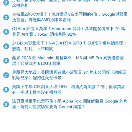
2
念機亮相
台積電2奈米太猛了！流片量是3奈米同期的4倍，Google與蘋果
3
搶首發、輝達與AMD排隊等產能
GitHub 狂攬 4 萬星！Headroom 開源工具幫開發者省下 70 萬
4
美元 API 費，Token 消耗暴降 92%
24GB 大容量來了！NVIDIA RTX 5070 Ti SUPER 爆料總整理：
5
規格、功耗、上市時間
蘋果 2026 款 Mac mini 規格爆料：M6 與 M5 Pro 異色搭檔登
6
場！容量或將 512GB 起跳
典藏界大地震！美國懷舊遊戲小店驚見 97 片未公開版《超級瑪
7
利歐兄弟》變體任天堂卡帶
美國上半年 CD 銷量大增 16%：增速約為黑膠 7 倍，但購買者
8
有一半以上根本沒有播放器
諾貝爾獎推手也留不住！從 AlphaFold 團隊解體看 Google 的焦
9
慮：為何明星實驗室要為 Gemini 讓路？
用AI省下4小時竟被塞更多工作！過來人曝光：為什麼優秀員工
10
不再跟你分享怎麼使用AI