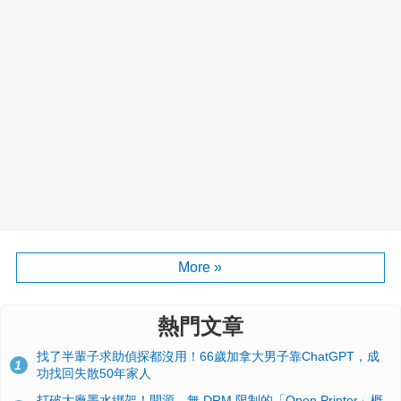
More »
熱門文章
找了半輩子求助偵探都沒用！66歲加拿大男子靠ChatGPT，成
1
功找回失散50年家人
打破大廠墨水綁架！開源、無 DRM 限制的「Open Printer」概