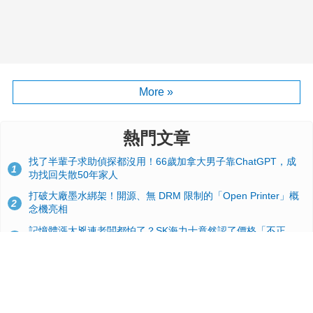
More »
熱門文章
找了半輩子求助偵探都沒用！66歲加拿大男子靠ChatGPT，成
1
功找回失散50年家人
打破大廠墨水綁架！開源、無 DRM 限制的「Open Printer」概
2
念機亮相
記憶體漲太兇連老闆都怕了？SK海力士竟然認了價格「不正
3
常」：再漲下去不是好事
台積電2奈米太猛了！流片量是3奈米同期的4倍，Google與蘋果
4
搶首發、輝達與AMD排隊等產能
GitHub 狂攬 4 萬星！Headroom 開源工具幫開發者省下 70 萬
5
美元 API 費，Token 消耗暴降 92%