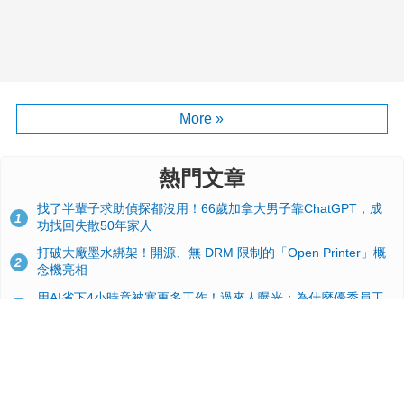
More »
熱門文章
找了半輩子求助偵探都沒用！66歲加拿大男子靠ChatGPT，成
1
功找回失散50年家人
打破大廠墨水綁架！開源、無 DRM 限制的「Open Printer」概
2
念機亮相
用AI省下4小時竟被塞更多工作！過來人曝光：為什麼優秀員工
3
不再跟你分享怎麼使用AI
台積電2奈米太猛了！流片量是3奈米同期的4倍，Google與蘋果
4
搶首發、輝達與AMD排隊等產能
典藏界大地震！美國懷舊遊戲小店驚見 97 片未公開版《超級瑪
5
利歐兄弟》變體任天堂卡帶