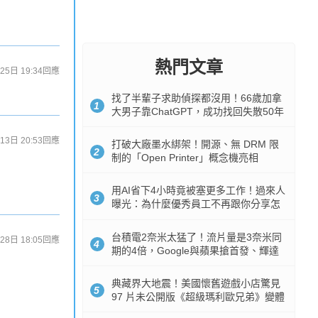
熱門文章
25日 19:34
回應
找了半輩子求助偵探都沒用！66歲加拿
1
大男子靠ChatGPT，成功找回失散50年
家人
13日 20:53
回應
打破大廠墨水綁架！開源、無 DRM 限
2
制的「Open Printer」概念機亮相
用AI省下4小時竟被塞更多工作！過來人
3
曝光：為什麼優秀員工不再跟你分享怎
麼使用AI
台積電2奈米太猛了！流片量是3奈米同
28日 18:05
回應
4
期的4倍，Google與蘋果搶首發、輝達
與AMD排隊等產能
典藏界大地震！美國懷舊遊戲小店驚見
5
97 片未公開版《超級瑪利歐兄弟》變體
任天堂卡帶