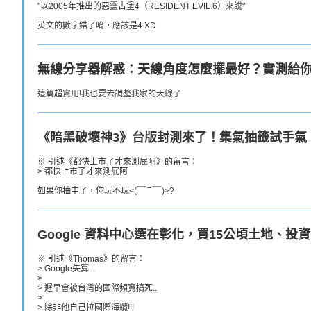
"以2005年推出的惡靈古堡4（RESIDENT EVIL 6）來說"
英文的數字錯了唷，應該是4 XD
無線分享器解惑：天線角度怎麼擺最好？實測給
這篇超實用!我也要去調整我家的天線了
《暗黑破壞神3》台版封測來了！集氣抽籤試手氣
※ 引述《都快上市了才來測屁阿》的留言：
> 都快上市了才來測屁阿
如果你抽中了，你玩不玩<(￣︶￣)>?
Google 資料中心選在彰化，買15公頃土地、投
※ 引述《Thomas》的留言：
> Google失算...
>
> 遲早會被台灣的國際頻寬搞死..
>
> 除非他自己拉國際海纜!!!