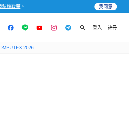
隱私權政策
。
我同意
登入
註冊
OMPUTEX 2026