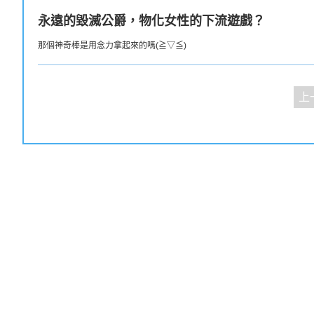
永遠的毀滅公爵，物化女性的下流遊戲？
那個神奇棒是用念力拿起來的嗎(≧▽≦)
上