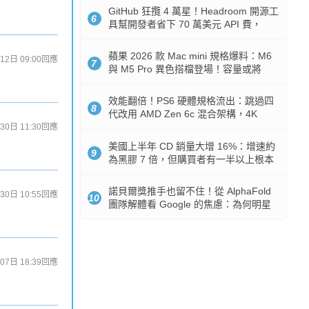
GitHub 狂攬 4 萬星！Headroom 開源工
6
具幫開發者省下 70 萬美元 API 費，
Token 消耗暴降 92%
蘋果 2026 款 Mac mini 規格爆料：M6
12日 09:00
回應
7
與 M5 Pro 異色搭檔登場！容量或將
512GB 起跳
效能翻倍！PS6 硬體規格流出：跳過四
8
代改用 AMD Zen 6c 混合架構，4K
120fps 與全光追時代來臨
30日 11:30
回應
美國上半年 CD 銷量大增 16%：增速約
9
為黑膠 7 倍，但購買者有一半以上根本
沒有播放器
諾貝爾獎推手也留不住！從 AlphaFold
30日 10:55
回應
10
團隊解體看 Google 的焦慮：為何明星
實驗室要為 Gemini 讓路？
07日 18:39
回應