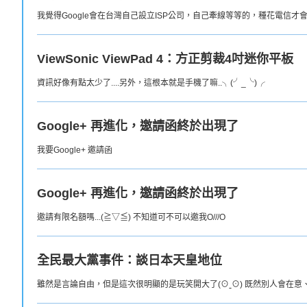
我覺得Google會在台灣自己設立ISP公司，自己牽線等等的，種花電信才會
ViewSonic ViewPad 4：方正剪裁4吋迷你平板
資訊好像有點太少了....另外，這根本就是手機了嘛..╮(╯_╰)╭
Google+ 再進化，邀請函終於出現了
我要Google+ 邀請函
Google+ 再進化，邀請函終於出現了
邀請有限名額嗎...(≧▽≦) 不知道可不可以邀我O///O
全民最大黨事件：談日本天皇地位
雖然是言論自由，但是這次很明顯的是玩笑開大了(⊙ˍ⊙) 既然別人會在