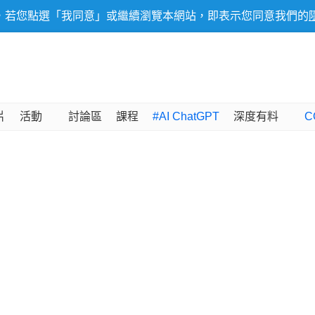
，若您點選「我同意」或繼續瀏覽本網站，即表示您同意我們的
片
活動
討論區
課程
#AI ChatGPT
深度有料
C