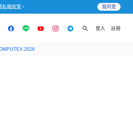
隱私權政策
。
我同意
登入
註冊
OMPUTEX 2026