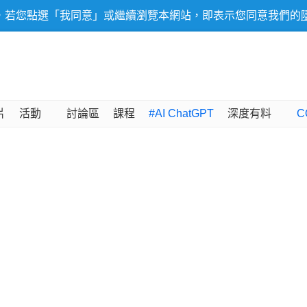
，若您點選「我同意」或繼續瀏覽本網站，即表示您同意我們的
片
活動
討論區
課程
#AI ChatGPT
深度有料
C