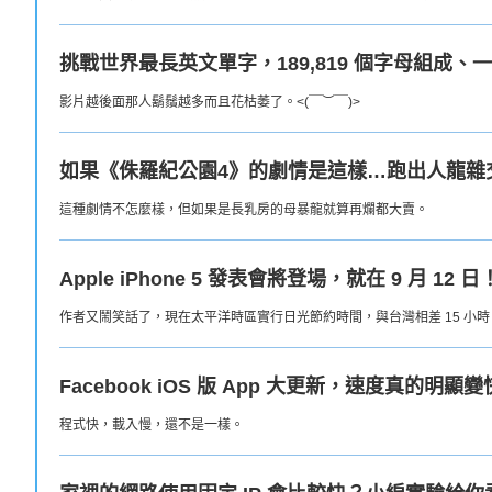
挑戰世界最長英文單字，189,819 個字母組成、
影片越後面那人鬍鬚越多而且花枯萎了。<(￣︶￣)>
如果《侏羅紀公園4》的劇情是這樣…跑出人龍雜
這種劇情不怎麼樣，但如果是長乳房的母暴龍就算再爛都大賣。
Apple iPhone 5 發表會將登場，就在 9 月 12 日
作者又鬧笑話了，現在太平洋時區實行日光節約時間，與台灣相差 15 小時，怎麼
Facebook iOS 版 App 大更新，速度真的明
程式快，載入慢，還不是一樣。