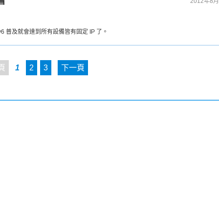
看
2012年8月
Pv6 普及就會達到所有設備皆有固定 IP 了。
頁
1
2
3
下一頁