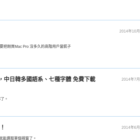
2014年10月
y，存心要把剛買Mac Pro 沒多久的高階用戶當凱子
黑體，中日韓多國語系、七種字體 免費下載
2014年7月
部了。
鍵！
2014年6月
空白鍵就能選取單個視窗了。