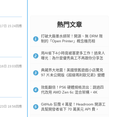
熱門文章
17日 15:24
回應
打破大廠墨水綁架！開源、無 DRM 限
1
制的「Open Printer」概念機亮相
用AI省下4小時竟被塞更多工作！過來人
2
曝光：為什麼優秀員工不再跟你分享怎
麼使用AI
16日 23:03
回應
典藏界大地震！美國懷舊遊戲小店驚見
3
97 片未公開版《超級瑪利歐兄弟》變體
任天堂卡帶
效能翻倍！PS6 硬體規格流出：跳過四
4
代改用 AMD Zen 6c 混合架構，4K
120fps 與全光追時代來臨
GitHub 狂攬 4 萬星！Headroom 開源工
23日 18:56
回應
5
具幫開發者省下 70 萬美元 API 費，
Token 消耗暴降 92%