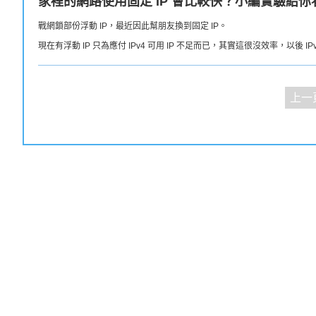
家裡的網路使用固定 IP 會比較快？小編實驗給你
戰網鎖部份浮動 IP，最近因此幫朋友換到固定 IP。
現在有浮動 IP 只為應付 IPv4 可用 IP 不足而已，其實這很沒效率，以後 I
上一