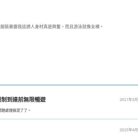
明服裝暴露我這誘人身材真是興奮，而且游泳就像全裸。
業等級限制到達前無限暢遊
2017年3月
問題處理搞混了了。
2015年4月