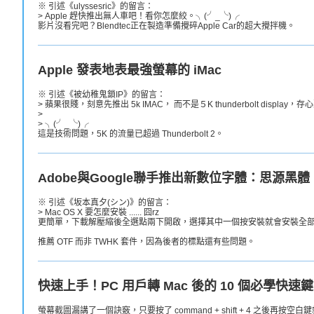
※ 引述《ulyssesric》的留言：
> Apple 趕快推出無人車吧！看你怎麼絞。╮(╯_╰)╭
影片沒看完吧？Blendtec正在製造準備攪碎Apple Car的超大攪拌機。
Apple 發表地表最強螢幕的 iMac
※ 引述《被幼稚鬼鎖IP》的留言：
> 蘋果很賤，刻意先推出 5k IMAC， 而不是５K thunderbolt displa
>
> ╮(╯_╰)╭
這是技術問題，5K 的流量已超過 Thunderbolt 2。
Adobe與Google聯手推出新數位字體：思源
※ 引述《坂本真夕(シン)》的留言：
> Mac OS X 要怎麼安裝 ...... 囧rz
更簡單，下載解壓縮後全選點兩下開啟，選擇其中一個按安裝就會安裝全
推薦 OTF 而非 TWHK 套件，因為後者的標點還有些問題。
快速上手！PC 用戶轉 Mac 後的 10 個必學快速
螢幕截圖漏講了一個訣竅，只要按了 command + shift + 4 之後再按