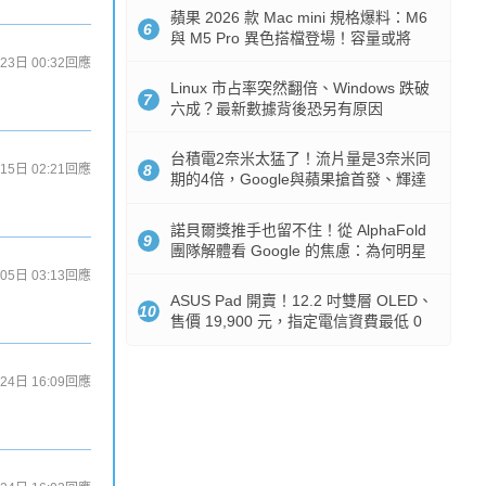
蘋果 2026 款 Mac mini 規格爆料：M6
6
與 M5 Pro 異色搭檔登場！容量或將
512GB 起跳
23日 00:32
回應
Linux 市占率突然翻倍、Windows 跌破
7
六成？最新數據背後恐另有原因
台積電2奈米太猛了！流片量是3奈米同
8
15日 02:21
回應
期的4倍，Google與蘋果搶首發、輝達
與AMD排隊等產能
諾貝爾獎推手也留不住！從 AlphaFold
9
團隊解體看 Google 的焦慮：為何明星
實驗室要為 Gemini 讓路？
05日 03:13
回應
ASUS Pad 開賣！12.2 吋雙層 OLED、
10
售價 19,900 元，指定電信資費最低 0
元入手
24日 16:09
回應