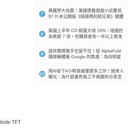
512GB 起跳
典藏界大地震！美國懷舊遊戲小店驚見
7
97 片未公開版《超級瑪利歐兄弟》變體
任天堂卡帶
美國上半年 CD 銷量大增 16%：增速約
8
為黑膠 7 倍，但購買者有一半以上根本
沒有播放器
諾貝爾獎推手也留不住！從 AlphaFold
9
團隊解體看 Google 的焦慮：為何明星
實驗室要為 Gemini 讓路？
用AI省下4小時竟被塞更多工作！過來人
10
曝光：為什麼優秀員工不再跟你分享怎
麼使用AI
de TFT