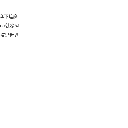
中塞下這麼
on就發揮
：這是世界