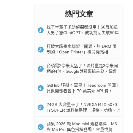
熱門文章
找了半輩子求助偵探都沒用！66歲加拿
1
大男子靠ChatGPT，成功找回失散50年
家人
打破大廠墨水綁架！開源、無 DRM 限
2
制的「Open Printer」概念機亮相
台積電2奈米太猛了！流片量是3奈米同
3
期的4倍，Google與蘋果搶首發、輝達
與AMD排隊等產能
GitHub 狂攬 4 萬星！Headroom 開源工
4
具幫開發者省下 70 萬美元 API 費，
Token 消耗暴降 92%
24GB 大容量來了！NVIDIA RTX 5070
5
Ti SUPER 爆料總整理：規格、功耗、上
市時間
蘋果 2026 款 Mac mini 規格爆料：M6
6
與 M5 Pro 異色搭檔登場！容量或將