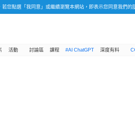
，若您點選「我同意」或繼續瀏覽本網站，即表示您同意我們的
片
活動
討論區
課程
#AI ChatGPT
深度有料
C