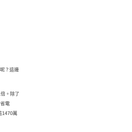
多高呢？這邊
.1倍。除了
c省電
1470萬