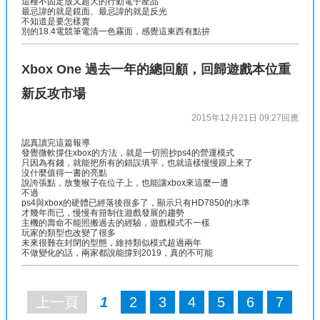
這種不固定放又超大的行動電子產品
最忌諱的就是鏡面、最忌諱的就是反光
不知道是要怎樣賣
別的18.4電競筆電清一色霧面，感覺這東西有點拚
Xbox One 過去一年的總回顧，回歸遊戲本位重
新反攻市場
2015年12月21日 09:27
回應
認真讀完這篇報導
發覺微軟撐住xbox的方法，就是一切照抄ps4的營運模式
只因為有錢，就能把所有的錯誤填平，也就這樣慢慢跟上來了
沒什麼值得一書的亮點
說誇張點，放隻猴子在位子上，也能讓xbox來這麼一遭
不過
ps4與xbox的硬體已經落後很多了，顯示只有HD7850的水準
才幾年而已，慢慢有箝制住遊戲發展的趨勢
主機的壽命不能照搬過去的經驗，遊戲模式不一樣
玩家的類型也改變了很多
未來很難在封閉的型態，維持類似模式超過兩年
不做變化的話，兩家都說能撐到2019，真的不可能
上一頁
1
2
3
4
5
6
7