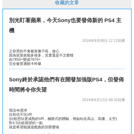
收藏的文章
別光盯著蘋果，今天Sony也要發佈新的 PS4 主
機
2016年9月08日 12:12
回應
之前買的不會被當傻子啦，放心
因為就算效能多很多，其實還是不怎麼樣
由7850+變成7870+
完全被普通顯卡幹爆
Sony終於承認他們有在開發加強版PS4，但發佈
時間將令你失望
2016年6月12日 09:32
回應
我沒4k需求
目前也不玩VR
(比較想玩更成熟的VR，極限式的體驗，例如站在高山、高樓、太空)
對4.5比較期望的一點
就是希望能讓遊戲跑的別那麼喘