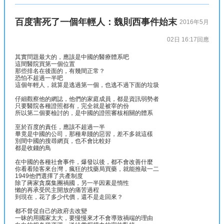
百度害死了一個年輕人：魏則西事件始末
2016年5月
02日 16:17
回應
其實問題最大的，應該是中國的醫療體系吧
這間醫院買第一個位置
那些排名在後面的，有幾間正常？
恐怕不超過一半吧
這個年輕人，就算是逃過第一個，也逃不過下面的垃圾
仔細觀察他的網誌，他們的家庭成員，都是資訊弱勢者
只要醫院各種證照都有，完全就是被宰的份
所以第二個要檢討的，是中國的證照審核相關的體系
至於百度的責任，應該不超過一半
畢竟是中國的公司，那種卑賤的惡習，差不多就這樣
別間中國的搜尋網頁，也不會比較好
都是收錢的鳥
在中國的各種社會事件，爆發以後，都不會改善什麼
你看看陸客來台灣，瘋狂的找藥局買藥，就能推敲一二
1949他們選擇了共產制度
除了蔣家貪腐集團禍國，另一半因素是惰性
懶的再承受民主開放的痛苦過程
到現在，花了多少代價，還不是走回來？
都不督促自己的政府去改變
一昧的用國家太大，要慢慢來才不會導致禍端的理由