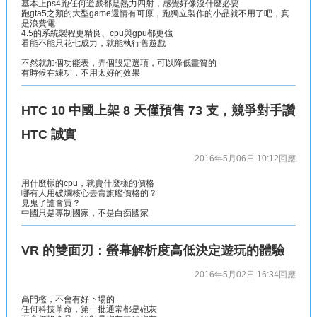
基本上ps4跑任何遊戲都是熱力四射，感覺好像沒什麼必要
跑gta5之類的大型game還情有可原，跑獨立製作的小品就不用了吧，真
是浪費電
4.5的系統製程更精良、cpu與gpu都更強
看能不能只花七成力，就能執行舊遊戲
不然就加個功能表，弄個設定選項，可以降低畫質的
有時候在練功，不用太好的效果
HTC 10 中國上架 8 天僅預售 73 支，競爭對手讚
HTC 誠實
2016年5月06日 10:12
回應
用什麼樣的cpu，就賣什麼樣的價格
哪有人用破爛核心去賣旗艦價格的？
見鬼了誰會買？
中國只是專制國家，不是白痴國家
VR 的雙面刃：螢幕解析度高低決定遊玩的體驗
2016年5月02日 16:34
回應
高門檻，不會有好下場的
任何科技革命，第一批通常都是砲灰