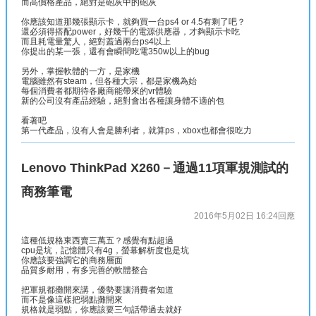
而高價格產品，絕對是砲灰中的砲灰
你應該知道那幾張顯示卡，就夠買一台ps4 or 4.5有剩了吧？
還必須得搭配power，好幾千的電源供應器，才夠顯示卡吃
而且耗電量驚人，絕對蓋過兩台ps4以上
你提出的某一張，還有會瞬間吃電350w以上的bug
另外，掌握軟體的一方，是家機
電腦雖然有steam，但各種大宗，都是家機為始
每個消費者都期待各廠商能帶來的vr體驗
新的公司沒有產品經驗，絕對會出各種讓身體不適的包
看著吧
第一代產品，沒有人會是勝利者，就算ps，xbox也都會很吃力
Lenovo ThinkPad X260－通過11項軍規測試的
商務筆電
2016年5月02日 16:24
回應
這種低規格東西賣三萬五？感覺有點超過
cpu是坑，記憶體只有4g，螢幕解析度也是坑
你應該要強調它的商務層面
品質多耐用，有多完善的軟體整合
把軍規都攤開來講，優勢要讓消費者知道
而不是像這樣把弱點攤開來
規格就是弱點，你應該要三句話帶過去就好