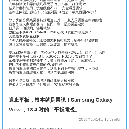
行動裝置能滿足使用者的基本需求，才是根本問題
去年初隨便去弄個續約零元手機，3G的，好像是x5
結果什麼都能用，玩遊戲也不lag，完全滿足需求
基本上pc就沒戲唱了，淪落到當BT機去下載東西開24小時
除了少部分職業需要特殊用途以外，一般人只需要基本功能機
就像每個人家裡都要有一個門一樣，是必需品沒錯
但只要一個就夠、堪用就好
效能差不多AMD X4-640、Intel 初代i3 的能力就足夠了
其他根本就多花錢的
intel號稱外星科技，這麼強大的技術能力，卻每年都改插槽
說什麼電器規格一定要換，沒辦法，根本騙鬼
要玩到3A遊戲大作，你必須花大錢去買POWER、顯卡、記憶體
價格差不多可以買PS4、XBOX 1、N3DS，買到齊全了
家機使用帳號制好幾年了，壞了維修or再買，下載就能玩
也比你把錢浪費在昂貴的PC硬體好
昂貴的東西號稱保固幾年，結果不到兩年就說沒料，不能修
所有的東西都環環相扣，強迫你要繼續掏錢
只要不是白癡，都能強迫自己脫離這種模式
把個人需求轉移到行動裝置，PC當然不討好囉
豈止平板，根本就是電視！Samsung Galaxy
View ，18.4 吋的「平板電視」
2016年1月14日 16:39
回應