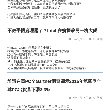
白白的把各種資源，送給掌握權力的家族亂搞
自我催眠以後會更好，其實現在只不過是吃到小蛋糕而已
自卑導致狂傲的卑賤性格，應該就這樣了
把錯誤都怪到百度，讓那些應該要被改革的集團逃避
中國人自己都放棄自己了，就不值得外人去關懷了
不做手機處理器了？Intel 在窺探著另一塊大餅
2016年5月02日 09:07
回應
wimax、atom，怎麼老是在中離？
我還記得一堆網路寫手，老是在吹捧intel的智慧
說啥有什麼殺手鐧，研發能力不容忽視
結果還不是放棄了....
atom的產生，讓廠商用更低的成本，撈更多的錢
一堆公家單位的消防是拿atom去建立的
光用滑鼠去點到底是哪一顆煙霧感應器發報，就頓的夠嗆的了
誰還在買PC？Gartner調查顯示2015年第四季全
球PC出貨量下滑8.3%
2016年1月16日 09:07
回應
這十年，飽和的話題每年都有，所以不太是主因