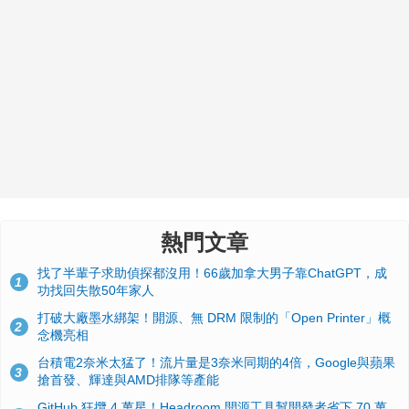
熱門文章
找了半輩子求助偵探都沒用！66歲加拿大男子靠ChatGPT，成
1
功找回失散50年家人
打破大廠墨水綁架！開源、無 DRM 限制的「Open Printer」概
2
念機亮相
台積電2奈米太猛了！流片量是3奈米同期的4倍，Google與蘋果
3
搶首發、輝達與AMD排隊等產能
GitHub 狂攬 4 萬星！Headroom 開源工具幫開發者省下 70 萬