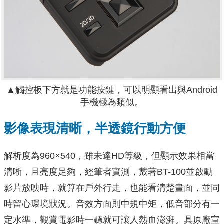
▲
觸控板下方就是功能按鍵，可以明顯看出與Android
手機極為類似。
影像表現清晰，半透鏡行動方便
解析度為960×540，雖未達HD等級，但顯示效果相當
清晰，且亮度足夠，經筆者實測，戴著BT-100並啟動
影片放映時，就算在戶外行走，也能看清楚畫面，並同
時留心環境狀況。音效方面則中規中矩，低音部分有一
定水準，觀賞電影時一聽就可讓人熱血澎湃。具原廠宣