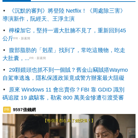
《沉默的審判》將登陸 Netflix！《周處除三害》
導演新作，阮經天、王淨主演
檸檬加它，堅持一週大肚腩不見了，重新回到45
公斤
PR・新素簡
腹部脂肪的「剋星」找到了，常吃這幾物，吃走
大肚囊，...
PR・新素簡
29顆鏡頭也抓不到一個賊？舊金山竊賊搭Waymo
自駕車逃逸，隱私保護政策竟成警方辦案最大阻礙
原來 Windows 11 會出賣你？FBI 靠 GDID 識別
碼追蹤 19 歲駭客，勒索 800 萬美金慘遭引渡受審
9597借錢網
PR