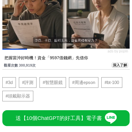
ads by popIn
把握當沖好時機！資金「9597借錢網」先借你
深入了解
觀看次數 300,919次
#3d
#評測
#智慧眼鏡
#周邊epson
#bt-100
#頭戴顯示器
送【10個ChatGPT的好工具】電子書