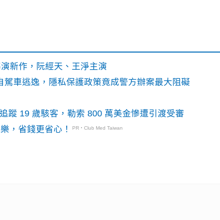
》導演新作，阮經天、王淨主演
o自駕車逃逸，隱私保護政策竟成警方辦案最大阻礙
識別碼追蹤 19 歲駭客，勒索 800 萬美金慘遭引渡受審
玩樂，省錢更省心！
PR・Club Med Taiwan