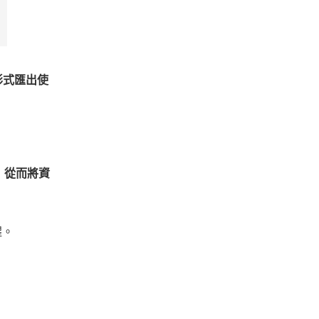
形式匯出使
，
從而將資
醒。
」