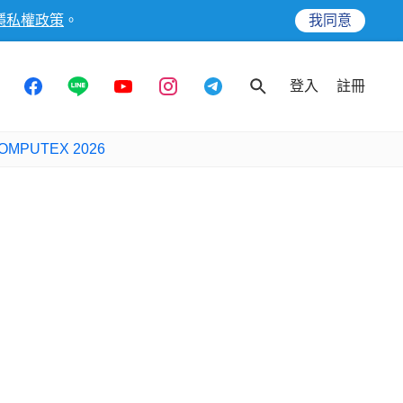
隱私權政策
。
我同意
登入
註冊
OMPUTEX 2026