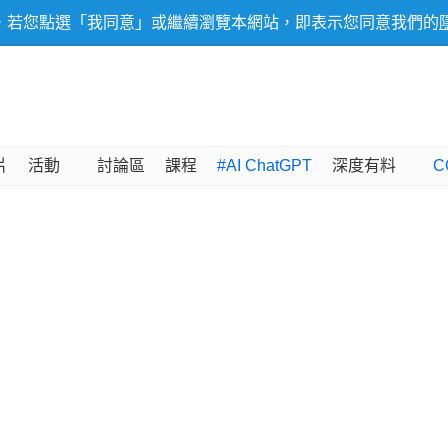
，若您點選「我同意」或繼續瀏覽本網站，即表示您同意我們的
片
活動
討論區
課程
#AI ChatGPT
深度有料
C