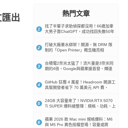
熱門文章
文匯出
找了半輩子求助偵探都沒用！66歲加拿
1
大男子靠ChatGPT，成功找回失散50年
家人
打破大廠墨水綁架！開源、無 DRM 限
2
制的「Open Printer」概念機亮相
台積電2奈米太猛了！流片量是3奈米同
3
期的4倍，Google與蘋果搶首發、輝達
與AMD排隊等產能
GitHub 狂攬 4 萬星！Headroom 開源工
4
具幫開發者省下 70 萬美元 API 費，
Token 消耗暴降 92%
24GB 大容量來了！NVIDIA RTX 5070
5
Ti SUPER 爆料總整理：規格、功耗、上
市時間
蘋果 2026 款 Mac mini 規格爆料：M6
6
與 M5 Pro 異色搭檔登場！容量或將