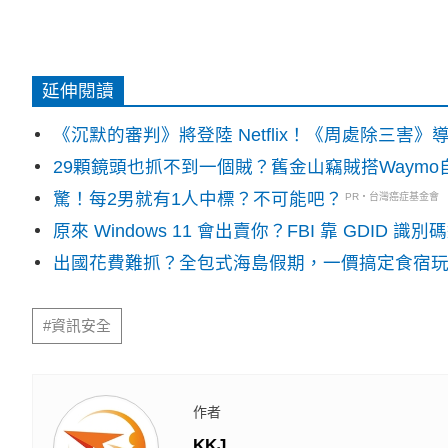
延伸閱讀
《沉默的審判》將登陸 Netflix！《周處除三害
29顆鏡頭也抓不到一個賊？舊金山竊賊搭Waym
驚！每2男就有1人中標？不可能吧？
PR・台灣癌症基金會
原來 Windows 11 會出賣你？FBI 靠 GDID 
出國花費難抓？全包式海島假期，一價搞定食宿
#資訊安全
作者
KKJ