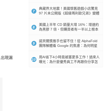
512GB 起跳
典藏界大地震！美國懷舊遊戲小店驚見
7
97 片未公開版《超級瑪利歐兄弟》變體
任天堂卡帶
美國上半年 CD 銷量大增 16%：增速約
8
為黑膠 7 倍，但購買者有一半以上根本
沒有播放器
諾貝爾獎推手也留不住！從 AlphaFold
9
團隊解體看 Google 的焦慮：為何明星
實驗室要為 Gemini 讓路？
用AI省下4小時竟被塞更多工作！過來人
旦出現漏
10
曝光：為什麼優秀員工不再跟你分享怎
麼使用AI